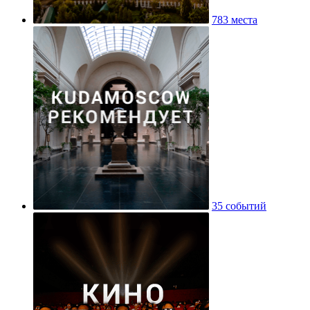
783 места
35 событий