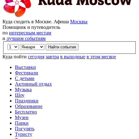
Куда сходить в Москве. Афиша
Москвы
Помощник и путеводитель
по
интересным местам
и
лучшим событиям
Куда пойти
сегодня
завтра
в выходные
в этом месяце
Выставки
Фестивали
С детьми
Активный отдых
Музыка
Шоу
Праздники
Образование
Бесплатно
Музеи
Парки
Погулять
Туристу