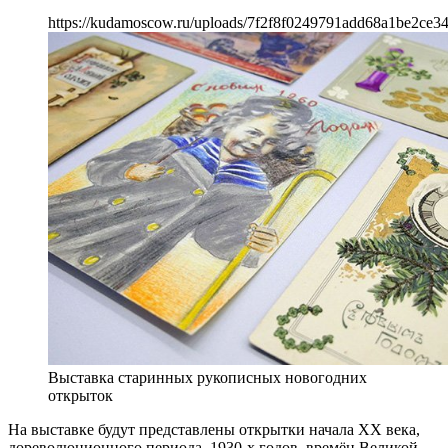
https://kudamoscow.ru/uploads/7f2f8f0249791add68a1be2ce3
Выставка старинных рукописных новогодних
открыток
На выставке будут представлены открытки начала ХХ века,
дореволюционного периода, 1930-х годов, времён Великой