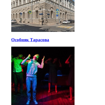
Особняк Тарасова