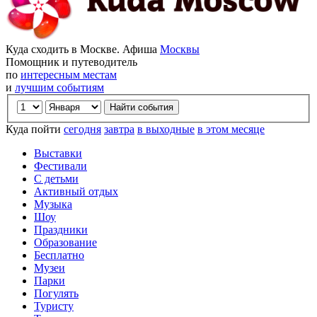
Куда сходить в Москве. Афиша
Москвы
Помощник и путеводитель
по
интересным местам
и
лучшим событиям
Куда пойти
сегодня
завтра
в выходные
в этом месяце
Выставки
Фестивали
С детьми
Активный отдых
Музыка
Шоу
Праздники
Образование
Бесплатно
Музеи
Парки
Погулять
Туристу