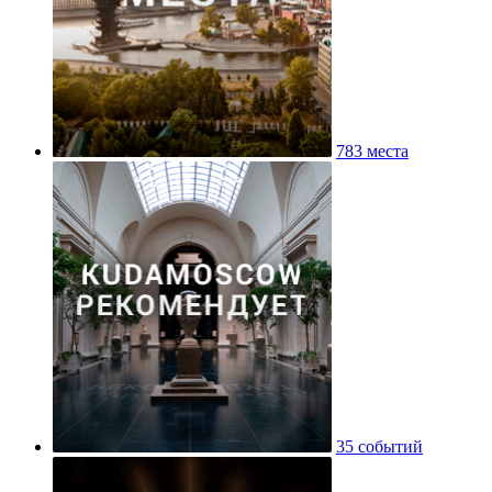
783 места
35 событий