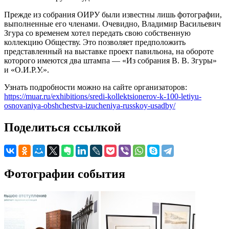
Прежде из собрания ОИРУ были известны лишь фотографии,
выполненные его членами. Очевидно, Владимир Васильевич
Згура со временем хотел передать свою собственную
коллекцию Обществу. Это позволяет предположить
представленный на выставке проект павильона, на обороте
которого имеются два штампа — «Из собрания В. В. Згуры»
и «О.И.Р.У.».
Узнать подробности можно на сайте организаторов:
https://muar.ru/exhibitions/sredi-kollektsionerov-k-100-letiyu-
osnovaniya-obshchestva-izucheniya-russkoy-usadby/
Поделиться ссылкой
Фотографии события