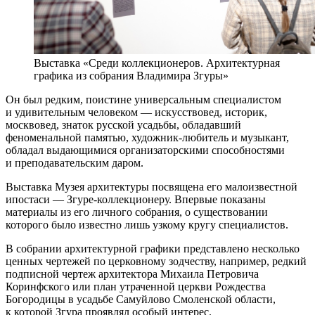
Выставка «Среди коллекционеров. Архитектурная
графика из собрания Владимира Згуры»
Он был редким, поистине универсальным специалистом
и удивительным человеком — искусствовед, историк,
москвовед, знаток русской усадьбы, обладавший
феноменальной памятью, художник-любитель и музыкант,
обладал выдающимися организаторскими способностями
и преподавательским даром.
Выставка Музея архитектуры посвящена его малоизвестной
ипостаси — Згуре-коллекционеру. Впервые показаны
материалы из его личного собрания, о существовании
которого было известно лишь узкому кругу специалистов.
В собрании архитектурной графики представлено несколько
ценных чертежей по церковному зодчеству, например, редкий
подписной чертеж архитектора Михаила Петровича
Коринфского или план утраченной церкви Рождества
Богородицы в усадьбе Самуйлово Смоленской области,
к которой Згура проявлял особый интерес.