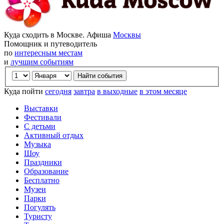
Куда сходить в Москве. Афиша
Москвы
Помощник и путеводитель
по
интересным местам
и
лучшим событиям
Куда пойти
сегодня
завтра
в выходные
в этом месяце
Выставки
Фестивали
С детьми
Активный отдых
Музыка
Шоу
Праздники
Образование
Бесплатно
Музеи
Парки
Погулять
Туристу