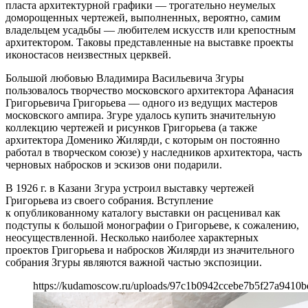
пласта архитектурной графики — трогательно неумелых
доморощенных чертежей, выполненных, вероятно, самим
владельцем усадьбы — любителем искусств или крепостным
архитектором. Таковы представленные на выставке проекты
иконостасов неизвестных церквей.
Большой любовью Владимира Васильевича Згуры
пользовалось творчество московского архитектора Афанасия
Григорьевича Григорьева — одного из ведущих мастеров
московского ампира. Згуре удалось купить значительную
коллекцию чертежей и рисунков Григорьева (а также
архитектора Доменико Жилярди, с которым он постоянно
работал в творческом союзе) у наследников архитектора, часть
черновых набросков и эскизов они подарили.
В 1926 г. в Казани Згура устроил выставку чертежей
Григорьева из своего собрания. Вступление
к опубликованному каталогу выставки он расценивал как
подступы к большой монографии о Григорьеве, к сожалению,
неосуществленной. Несколько наиболее характерных
проектов Григорьева и набросков Жилярди из значительного
собрания Згуры являются важной частью экспозиции.
https://kudamoscow.ru/uploads/97c1b0942ccebe7b5f27a9410b