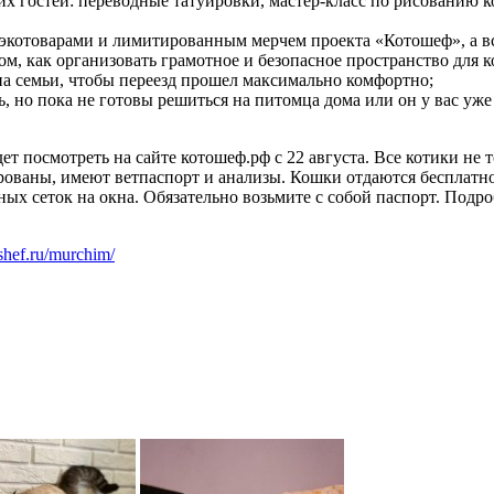
х гостей: переводные татуировки, мастер-класс по рисованию к
экотоварами и лимитированным мерчем проекта «Котошеф», а в
том, как организовать грамотное и безопасное пространство для
на семьи, чтобы переезд прошел максимально комфортно;
 но пока не готовы решиться на питомца дома или он у вас уже 
дет посмотреть на сайте котошеф.рф с 22 августа. Все котики н
рованы, имеют ветпаспорт и анализы. Кошки отдаются бесплатно
ных сеток на окна. Обязательно возьмите с собой паспорт. Подр
-shef.ru/murchim/