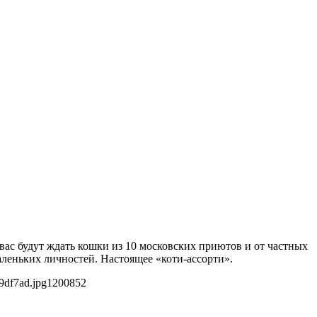
вас будут ждать кошки из 10 московских приютов и от частных
леньких личностей. Настоящее «коти-ассорти».
9df7ad.jpg
1200
852