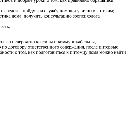
отиков и добрые уроки о том, как правильно обращаться
се средства пойдут на службу помощи уличным котикам;
 котика дома, получить консультацию зоопсихолога
есть;
е только невероятно красивы и коммуникабельны,
 по договору ответственного содержания, после интервью
обности о том, как подготовиться к питомцу дома можно найти