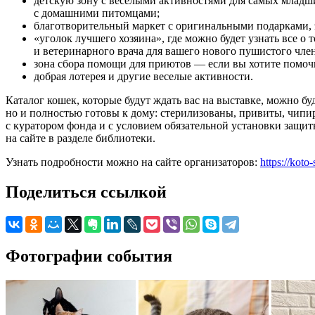
детскую зону с веселыми активностями для самых младши
с домашними питомцами;
благотворительный маркет с оригинальными подарками, 
«уголок лучшего хозяина», где можно будет узнать все о 
и ветеринарного врача для вашего нового пушистого чле
зона сбора помощи для приютов — если вы хотите помочь,
добрая лотерея и другие веселые активности.
Каталог кошек, которые будут ждать вас на выставке, можно бу
но и полностью готовы к дому: стерилизованы, привиты, чипи
с куратором фонда и с условием обязательной установки защит
на сайте в разделе библиотеки.
Узнать подробности можно на сайте организаторов:
https://koto
Поделиться ссылкой
Фотографии события