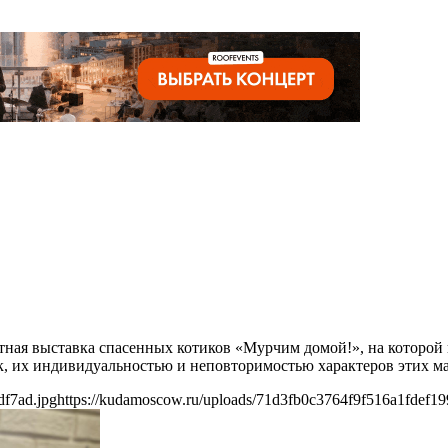
ютная выставка спасенных котиков «Мурчим домой!», на которой 
, их индивидуальностью и неповторимостью характеров этих ма
df7ad.jpg
https://kudamoscow.ru/uploads/71d3fb0c3764f9f516a1fdef19