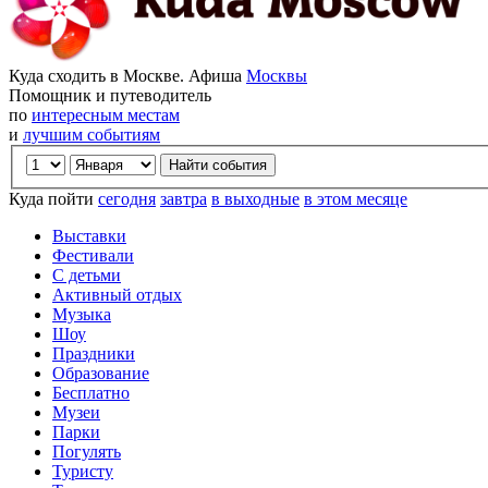
Куда сходить в Москве. Афиша
Москвы
Помощник и путеводитель
по
интересным местам
и
лучшим событиям
Куда пойти
сегодня
завтра
в выходные
в этом месяце
Выставки
Фестивали
С детьми
Активный отдых
Музыка
Шоу
Праздники
Образование
Бесплатно
Музеи
Парки
Погулять
Туристу