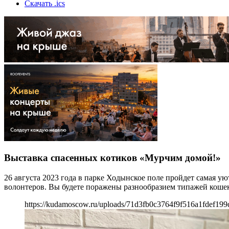
Скачать .ics
Выставка спасенных котиков «Мурчим домой!»
26 августа 2023 года в парке Ходынское поле пройдет самая у
волонтеров. Вы будете поражены разнообразием типажей кошек
https://kudamoscow.ru/uploads/71d3fb0c3764f9f516a1fdef199