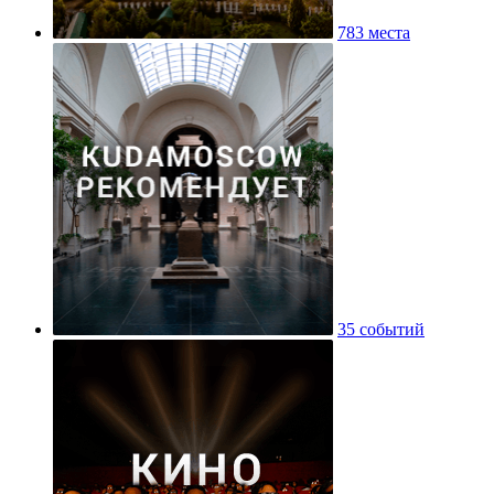
783 места
35 событий