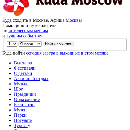
Куда сходить в Москве. Афиша
Москвы
Помощник и путеводитель
по
интересным местам
и
лучшим событиям
Куда пойти
сегодня
завтра
в выходные
в этом месяце
Выставки
Фестивали
С детьми
Активный отдых
Музыка
Шоу
Праздники
Образование
Бесплатно
Музеи
Парки
Погулять
Туристу