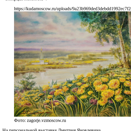
https://kudamoscow.ru/uploads/9a23b969ded3debdd1992ec7f2
Фото: zagorje.vzmoscow.ru
На персональной выставке Дмитрия Яковлевича