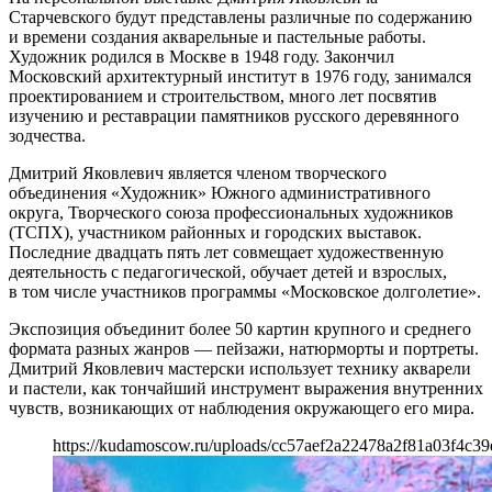
Старчевского будут представлены различные по содержанию
и времени создания акварельные и пастельные работы.
Художник родился в Москве в 1948 году. Закончил
Московский архитектурный институт в 1976 году, занимался
проектированием и строительством, много лет посвятив
изучению и реставрации памятников русского деревянного
зодчества.
Дмитрий Яковлевич является членом творческого
объединения «Художник» Южного административного
округа, Творческого союза профессиональных художников
(ТСПХ), участником районных и городских выставок.
Последние двадцать пять лет совмещает художественную
деятельность с педагогической, обучает детей и взрослых,
в том числе участников программы «Московское долголетие».
Экспозиция объединит более 50 картин крупного и среднего
формата разных жанров — пейзажи, натюрморты и портреты.
Дмитрий Яковлевич мастерски использует технику акварели
и пастели, как тончайший инструмент выражения внутренних
чувств, возникающих от наблюдения окружающего его мира.
https://kudamoscow.ru/uploads/cc57aef2a22478a2f81a03f4c39