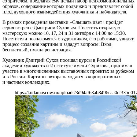
со зрителем, предлагая ему целый набор психоэмоциональных
образов, содержание которых подвижно и представляет собой
плод духовного взаимодействия художника и наблюдателя.
В рамках проведения выставки «Слышать цвет» пройдет
серия встреч с Дмитрием Суховым. Посетить открытую
мастерскую можно 10, 17, 24 и 31 октября с 14:00 до 15:30.
Посетители познакомятся с художником, его работами, увидят
процесс создания картины и зададут вопросы. Вход
бесплатный, нужна регистрация.
Художник Дмитрий Сухов посещал курсы в Российской
академии художеств и Институте имени Сурикова, принимал
участие в многочисленных выставочных проектах за рубежом
и в России. Картины автора находятся в корпоративных
и частных коллекциях.
https://kudamoscow.ru/uploads/3d94af63ab8496caa0ef335d01