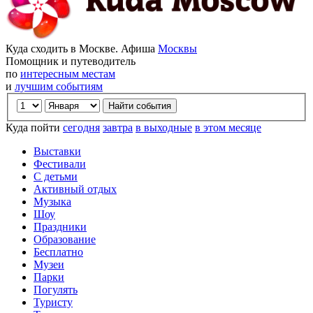
Куда сходить в Москве. Афиша
Москвы
Помощник и путеводитель
по
интересным местам
и
лучшим событиям
Куда пойти
сегодня
завтра
в выходные
в этом месяце
Выставки
Фестивали
С детьми
Активный отдых
Музыка
Шоу
Праздники
Образование
Бесплатно
Музеи
Парки
Погулять
Туристу