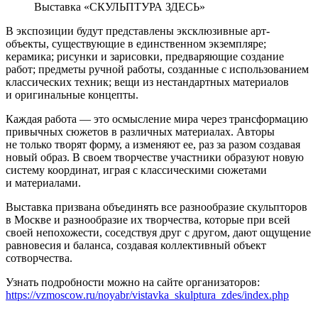
Выставка «СКУЛЬПТУРА ЗДЕСЬ»
В экспозиции будут представлены эксклюзивные арт-
объекты, существующие в единственном экземпляре;
керамика; рисунки и зарисовки, предваряющие создание
работ; предметы ручной работы, созданные с использованием
классических техник; вещи из нестандартных материалов
и оригинальные концепты.
Каждая работа — это осмысление мира через трансформацию
привычных сюжетов в различных материалах. Авторы
не только творят форму, а изменяют ее, раз за разом создавая
новый образ. В своем творчестве участники образуют новую
систему координат, играя с классическими сюжетами
и материалами.
Выставка призвана объединять все разнообразие скульпторов
в Москве и разнообразие их творчества, которые при всей
своей непохожести, соседствуя друг с другом, дают ощущение
равновесия и баланса, создавая коллективный объект
сотворчества.
Узнать подробности можно на сайте организаторов:
https://vzmoscow.ru/noyabr/vistavka_skulptura_zdes/index.php