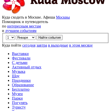
Куда сходить в Москве. Афиша
Москвы
Помощник и путеводитель
по
интересным местам
и
лучшим событиям
Куда пойти
сегодня
завтра
в выходные
в этом месяце
Выставки
Фестивали
С детьми
Активный отдых
Музыка
Шоу
Праздники
Образование
Бесплатно
Музеи
Парки
Погулять
Туристу