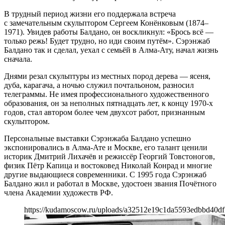
В трудный период жизни его поддержала встреча
с замечательным скульптором Сергеем Конёнковым (1874–
1971). Увидев работы Балдано, он воскликнул: «Брось всё —
только режь! Будет трудно, но иди своим путём». Сэрэнжаб
Балдано так и сделал, уехал с семьёй в Алма-Ату, начал жизнь
сначала.
Днями резал скульптуры из местных пород дерева — ясеня,
дуба, карагача, а ночью служил почтальоном, разносил
телеграммы. Не имея профессионального художественного
образования, он за неполных пятнадцать лет, к концу 1970-х
годов, стал автором более чем двухсот работ, признанным
скульптором.
Персональные выставки Сэрэнжаба Балдано успешно
экспонировались в Алма-Ате и Москве, его талант ценили
историк Дмитрий Лихачёв и режиссёр Георгий Товстоногов,
физик Пётр Капица и востоковед Николай Конрад и многие
другие выдающиеся современники. С 1995 года Сэрэнжаб
Балдано жил и работал в Москве, удостоен звания Почётного
члена Академии художеств РФ.
https://kudamoscow.ru/uploads/a32512e19c1da5593edbbd40df