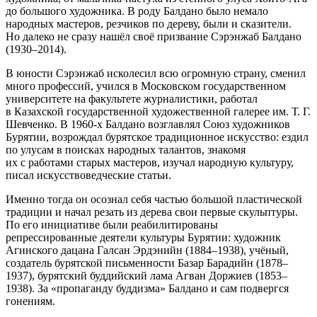
до большого художника. В роду Балдано было немало
народных мастеров, резчиков по дереву, были и сказители.
Но далеко не сразу нашёл своё призвание Сэрэнжаб Балдано
(1930–2014).
В юности Сэрэнжаб исколесил всю огромную страну, сменил
много профессий, учился в Московском государственном
университете на факультете журналистики, работал
в Казахской государственной художественной галерее им. Т. Г.
Шевченко. В 1960-х Балдано возглавлял Союз художников
Бурятии, возрождал бурятское традиционное искусство: ездил
по улусам в поисках народных талантов, знакомя
их с работами старых мастеров, изучал народную культуру,
писал искусствоведческие статьи.
Именно тогда он осознал себя частью большой пластической
традиции и начал резать из дерева свои первые скульптуры.
По его инициативе были реабилитированы
репрессированные деятели культуры Бурятии: художник
Агинского дацана Галсан Эрдэнийн (1884–1938), учёный,
создатель бурятской письменности Базар Барадийн (1878–
1937), бурятский буддийский лама Агван Доржиев (1853–
1938). За «пропаганду буддизма» Балдано и сам подвергся
гонениям.