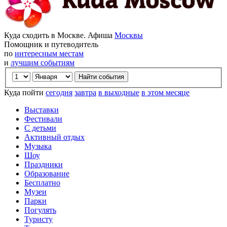
Куда сходить в Москве. Афиша
Москвы
Помощник и путеводитель
по
интересным местам
и
лучшим событиям
Куда пойти
сегодня
завтра
в выходные
в этом месяце
Выставки
Фестивали
С детьми
Активный отдых
Музыка
Шоу
Праздники
Образование
Бесплатно
Музеи
Парки
Погулять
Туристу