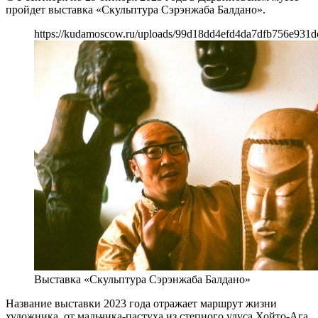
пройдет выставка «Скульптура Сэрэнжаба Балдано».
https://kudamoscow.ru/uploads/99d18dd4efd4da7dfb756e931d
Выставка «Скульптура Сэрэнжаба Балдано»
Название выставки 2023 года отражает маршрут жизни
художника, от мальчика-пастуха из степного улуса Хойто-Ага