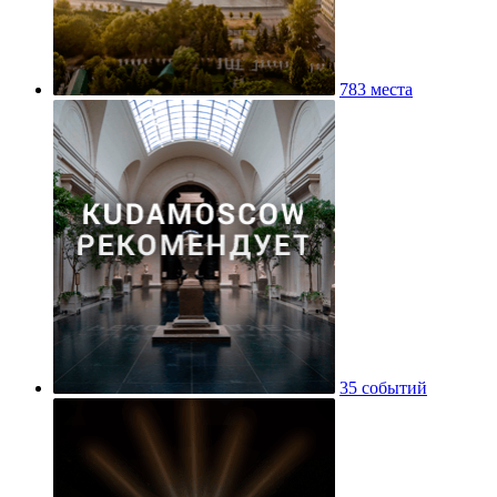
783 места
35 событий