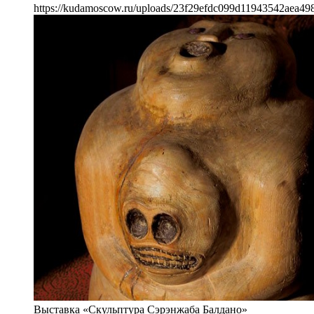
https://kudamoscow.ru/uploads/23f29efdc099d11943542aea498
Выставка «Скульптура Сэрэнжаба Балдано»