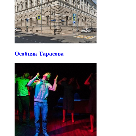
Особняк Тарасова