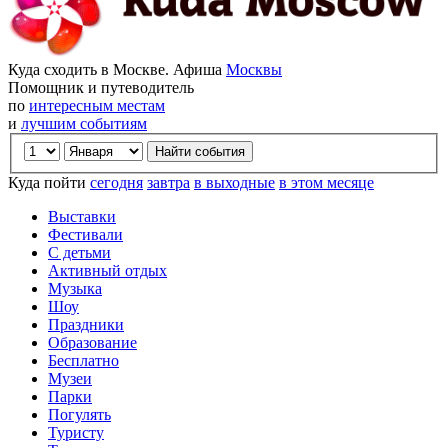
Куда сходить в Москве. Афиша
Москвы
Помощник и путеводитель
по
интересным местам
и
лучшим событиям
Куда пойти
сегодня
завтра
в выходные
в этом месяце
Выставки
Фестивали
С детьми
Активный отдых
Музыка
Шоу
Праздники
Образование
Бесплатно
Музеи
Парки
Погулять
Туристу