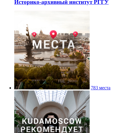
Историко-архивный институт РГГУ
783 места