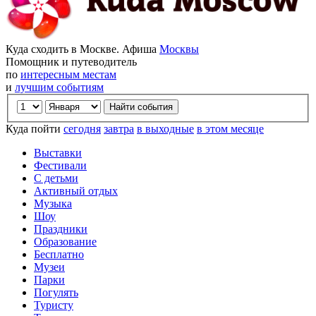
Куда сходить в Москве. Афиша
Москвы
Помощник и путеводитель
по
интересным местам
и
лучшим событиям
Куда пойти
сегодня
завтра
в выходные
в этом месяце
Выставки
Фестивали
С детьми
Активный отдых
Музыка
Шоу
Праздники
Образование
Бесплатно
Музеи
Парки
Погулять
Туристу