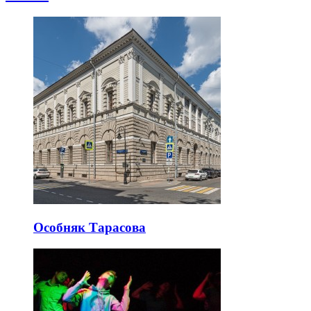
Особняк Тарасова