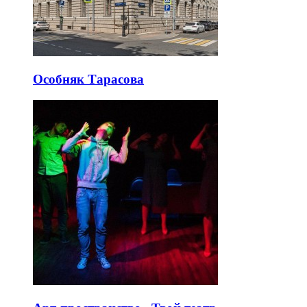
Особняк Тарасова