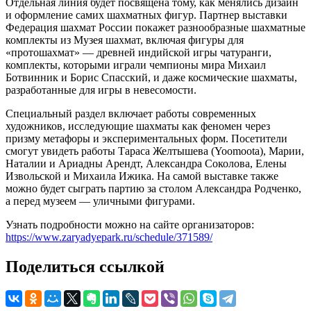
Отдельная линия будет посвящена тому, как менялись дизайн
и оформление самих шахматных фигур. Партнер выставки
Федерация шахмат России покажет разнообразные шахматные
комплекты из Музея шахмат, включая фигуры для
«протошахмат» — древней индийской игры чатуранги,
комплекты, которыми играли чемпионы мира Михаил
Ботвинник и Борис Спасский, и даже космические шахматы,
разработанные для игры в невесомости.
Специальный раздел включает работы современных
художников, исследующие шахматы как феномен через
призму метафоры и экспериментальных форм. Посетители
смогут увидеть работы Тараса Желтышева (Yoomoota), Марии,
Наталии и Ариадны Арендт, Александра Соколова, Елены
Извольской и Михаила Ижика. На самой выставке также
можно будет сыграть партию за столом Александра Родченко,
а перед музеем — уличными фигурами.
Узнать подробности можно на сайте организаторов:
https://www.zaryadyepark.ru/schedule/371589/
Поделиться ссылкой