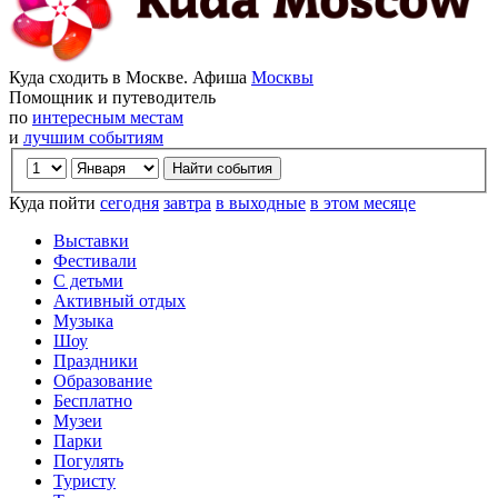
Куда сходить в Москве. Афиша
Москвы
Помощник и путеводитель
по
интересным местам
и
лучшим событиям
Куда пойти
сегодня
завтра
в выходные
в этом месяце
Выставки
Фестивали
С детьми
Активный отдых
Музыка
Шоу
Праздники
Образование
Бесплатно
Музеи
Парки
Погулять
Туристу