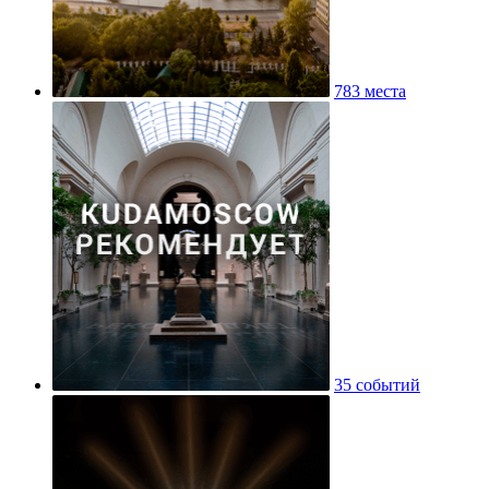
783 места
35 событий