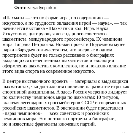
Фото: zaryadyepark.ru
«Шахматы — это по форме игра, по содержанию —
искусство, а по трудности овладения игрой — наука», — так
начинается выставка «Шахматный код. Игра. Наука.
Искусство», цитирующая легендарного советского
шахматиста, международного гроссмейстера, IX чемпиона
мира Тиграна Петросяна. Новый проект в Подземном музее
парка «Зарядье» отличается тем, что впервые в одном
пространстве будет не только рассказано о биографиях
выдающихся отечественных шахматистов и эволюции
оформления шахматных комплектов, но и показано влияние
этого вида спорта на современное искусство.
В центре выставочного проекта — материалы о выдающихся
шахматистах, чьи достижения повлияли на развитие игры как
спортивной дисциплины. А здесь Россия уверенно лидирует
по количеству чемпионов мира по шахматам: 10 титулов,
включая легендарных гроссмейстеров СССР и современных
российских шахматистов. В экспозиции будет представлен
«парад чемпионов» — всех советских и российских
чемпионов мира. Это не только портреты и биографии,
но и известные фрагменты ключевых партий.