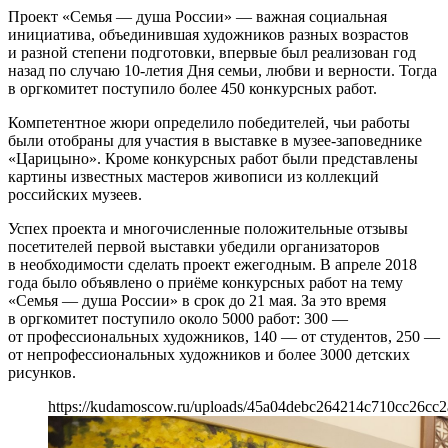
Проект «Семья — душа России» — важная социальная
инициатива, объединившая художников разных возрастов
и разной степени подготовки, впервые был реализован год
назад по случаю 10-летия Дня семьи, любви и верности. Тогда
в оргкомитет поступило более 450 конкурсных работ.
Компетентное жюри определило победителей, чьи работы
были отобраны для участия в выставке в музее-заповеднике
«Царицыно». Кроме конкурсных работ были представлены
картины известных мастеров живописи из коллекций
российских музеев.
Успех проекта и многочисленные положительные отзывы
посетителей первой выставки убедили организаторов
в необходимости сделать проект ежегодным. В апреле 2018
года было объявлено о приёме конкурсных работ на тему
«Семья — душа России» в срок до 21 мая. За это время
в оргкомитет поступило около 5000 работ: 300 —
от профессиональных художников, 140 — от студентов, 250 —
от непрофессиональных художников и более 3000 детских
рисунков.
https://kudamoscow.ru/uploads/45a04debc264214c710cc26cc2