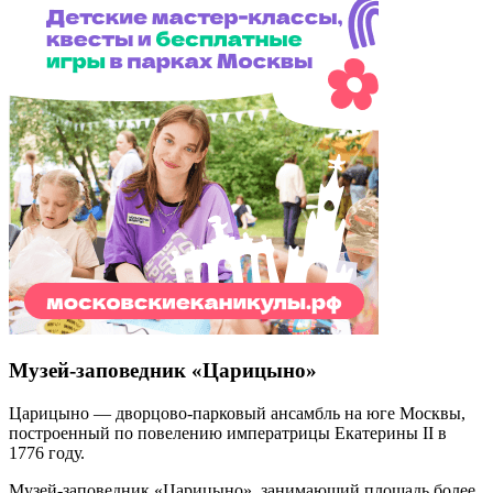
Музей-заповедник «Царицыно»
Царицыно — дворцово-парковый ансамбль на юге Москвы,
построенный по повелению императрицы Екатерины II в
1776 году.
Музей-заповедник «Царицыно», занимающий площадь более