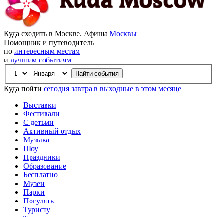
Куда сходить в Москве. Афиша
Москвы
Помощник и путеводитель
по
интересным местам
и
лучшим событиям
Куда пойти
сегодня
завтра
в выходные
в этом месяце
Выставки
Фестивали
С детьми
Активный отдых
Музыка
Шоу
Праздники
Образование
Бесплатно
Музеи
Парки
Погулять
Туристу