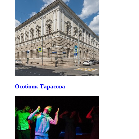
Особняк Тарасова