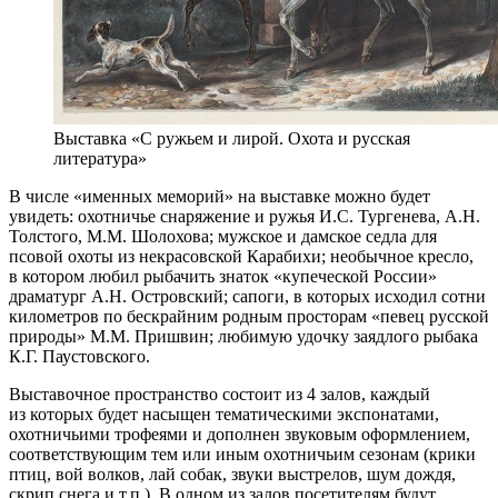
Выставка «С ружьем и лирой. Охота и русская
литература»
В числе «именных меморий» на выставке можно будет
увидеть: охотничье снаряжение и ружья И.С. Тургенева, А.Н.
Толстого, М.М. Шолохова; мужское и дамское седла для
псовой охоты из некрасовской Карабихи; необычное кресло,
в котором любил рыбачить знаток «купеческой России»
драматург А.Н. Островский; сапоги, в которых исходил сотни
километров по бескрайним родным просторам «певец русской
природы» М.М. Пришвин; любимую удочку заядлого рыбака
К.Г. Паустовского.
Выставочное пространство состоит из 4 залов, каждый
из которых будет насыщен тематическими экспонатами,
охотничьими трофеями и дополнен звуковым оформлением,
соответствующим тем или иным охотничьим сезонам (крики
птиц, вой волков, лай собак, звуки выстрелов, шум дождя,
скрип снега и т.п.). В одном из залов посетителям будут