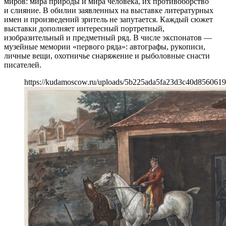
миров: мира природы и мира человека, их противоборство
и слияние. В обилии заявленных на выставке литературных
имен и произведений зритель не запутается. Каждый сюжет
выставки дополняет интересный портретный,
изобразительный и предметный ряд. В числе экспонатов —
музейные мемории «первого ряда»: автографы, рукописи,
личные вещи, охотничье снаряжение и рыболовные снасти
писателей.
https://kudamoscow.ru/uploads/5b225ada5fa23d3c40d8560619