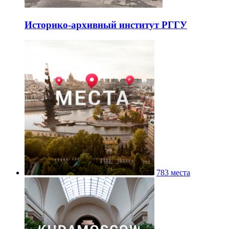
Историко-архивный институт РГГУ
783 места