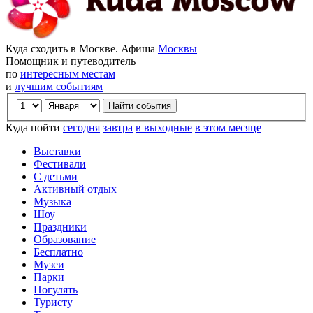
Куда сходить в Москве. Афиша
Москвы
Помощник и путеводитель
по
интересным местам
и
лучшим событиям
Куда пойти
сегодня
завтра
в выходные
в этом месяце
Выставки
Фестивали
С детьми
Активный отдых
Музыка
Шоу
Праздники
Образование
Бесплатно
Музеи
Парки
Погулять
Туристу