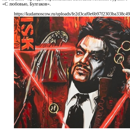
«С любовью, Булгаков».
https://kudamoscow.ru/uploads/fe2d3caf0e6b97f2303ba338c49