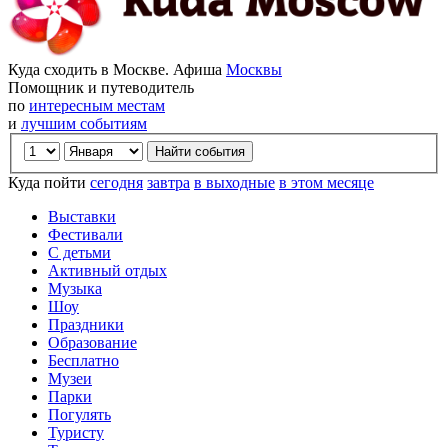
Куда сходить в Москве. Афиша
Москвы
Помощник и путеводитель
по
интересным местам
и
лучшим событиям
Куда пойти
сегодня
завтра
в выходные
в этом месяце
Выставки
Фестивали
С детьми
Активный отдых
Музыка
Шоу
Праздники
Образование
Бесплатно
Музеи
Парки
Погулять
Туристу