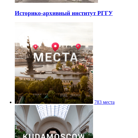
Историко-архивный институт РГГУ
783 места