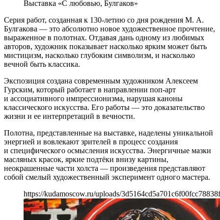
Выставка «С любовью, Булгаков»
Серия работ, созданная к 130-летию со дня рождения М. А.
Булгакова — это абсолютно новое художественное прочтение,
выраженное в полотнах. Отдавая дань одному из любимых
авторов, художник показывает насколько ярким может быть
мистицизм, насколько глубоким символизм, и насколько
вечной быть классика.
Экспозиция создана современным художником Алексеем
Гурским, который работает в направлении поп-арт
и ассоциативного импрессионизма, нарушая каноны
классического искусства. Его работы — это доказательство
жизни и ее интерпретаций в вечности.
Полотна, представленные на выставке, наделены уникальной
энергией и вовлекают зрителей в процесс создания
и специфического осмысления искусства. Энергичные мазки
масляных красок, яркие подтёки внизу картины,
неокрашенные части холста — произведения представляют
собой смелый художественный эксперимент одного мастера.
https://kudamoscow.ru/uploads/3d5164cd5a701c6f00fcc78838f