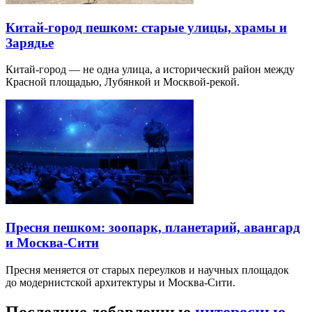
Китай-город пешком: старые улицы, храмы и
Зарядье
Китай-город — не одна улица, а исторический район между
Красной площадью, Лубянкой и Москвой-рекой.
Пресня пешком: зоопарк, планетарий, авангард
и Москва-Сити
Пресня меняется от старых переулков и научных площадок
до модернистской архитектуры и Москва-Сити.
Последние добавленные
интересные