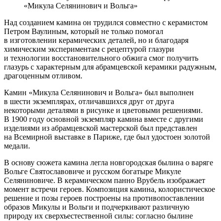
«Микула Селянинович и Вольга»
Над созданием камина он трудился совместно с керамистом
Петром Ваулиным, который не только помогал
в изготовлении керамических деталей, но и благодаря
химическим экспериментам с рецептурой глазури
и технологии восстановительного обжига смог получить
глазурь с характерным для абрамцевской керамики радужным,
драгоценным отливом.
Камин «Микула Селянинович и Вольга» был выполнен
в шести экземплярах, отличавшихся друг от друга
некоторыми деталями в рисунке и цветовыми решениями.
В 1900 году основной экземпляр камина вместе с другими
изделиями из абрамцевской мастерской был представлен
на Всемирной выставке в Париже, где был удостоен золотой
медали.
В основу сюжета камина легла новгородская былина о варяге
Вольге Святославовиче и русском богатыре Микуле
Селяниновиче. В керамическом панно Врубель изображает
момент встречи героев. Композиция камина, колористическое
решение и позы героев построены на противопоставлении
образов Микулы и Вольги и подчеркивают различную
природу их сверхъестественной силы: согласно былине