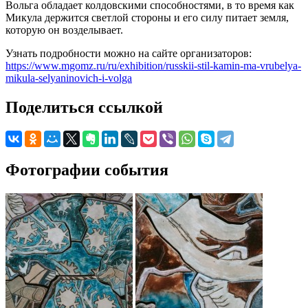
Вольга обладает колдовскими способностями, в то время как
Микула держится светлой стороны и его силу питает земля,
которую он возделывает.
Узнать подробности можно на сайте организаторов:
https://www.mgomz.ru/ru/exhibition/russkii-stil-kamin-ma-vrubelya-
mikula-selyaninovich-i-volga
Поделиться ссылкой
Фотографии события