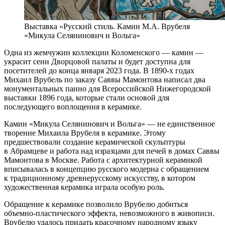
Выставка «Русский стиль. Камин М.А. Врубеля
«Микула Селянинович и Вольга»
Одна из жемчужин коллекции Коломенского — камин —
украсит сени Дворцовой палаты и будет доступна для
посетителей до конца января 2023 года. В 1890-х годах
Михаил Врубель по заказу Саввы Мамонтова написал два
монументальных панно для Всероссийской Нижегородской
выставки 1896 года, которые стали основой для
последующего воплощения в керамике.
Камин «Микула Селянинович и Вольга» — не единственное
творение Михаила Врубеля в керамике. Этому
предшествовали создание керамической скульптуры
в Абрамцеве и работа над изразцами для печей в домах Саввы
Мамонтова в Москве. Работа с архитектурной керамикой
вписывалась в концепцию русского модерна с обращением
к традиционному древнерусскому искусству, в котором
художественная керамика играла особую роль.
Обращение к керамике позволило Врубелю добиться
объемно-пластического эффекта, невозможного в живописи.
Врубелю удалось придать красочному народному языку