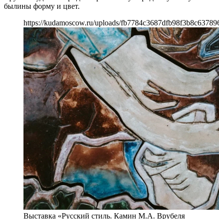
былины форму и цвет.
https://kudamoscow.ru/uploads/fb7784c3687dfb98f3b8c63789
Выставка «Русский стиль. Камин М.А. Врубеля