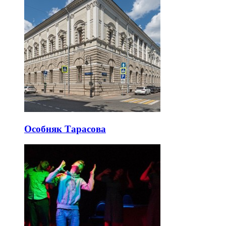
Особняк Тарасова