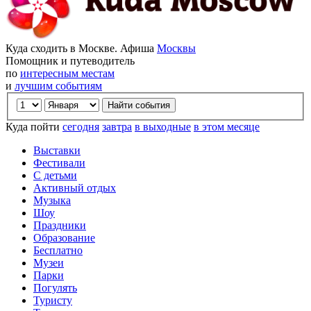
Куда сходить в Москве. Афиша
Москвы
Помощник и путеводитель
по
интересным местам
и
лучшим событиям
Куда пойти
сегодня
завтра
в выходные
в этом месяце
Выставки
Фестивали
С детьми
Активный отдых
Музыка
Шоу
Праздники
Образование
Бесплатно
Музеи
Парки
Погулять
Туристу