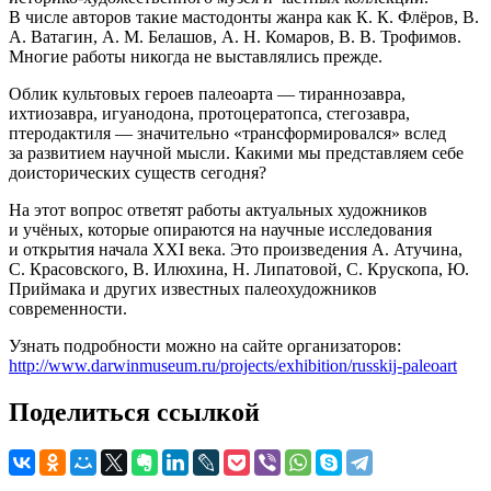
В числе авторов такие мастодонты жанра как К. К. Флёров, В.
А. Ватагин, А. М. Белашов, А. Н. Комаров, В. В. Трофимов.
Многие работы никогда не выставлялись прежде.
Облик культовых героев палеоарта — тираннозавра,
ихтиозавра, игуанодона, протоцератопса, стегозавра,
птеродактиля — значительно «трансформировался» вслед
за развитием научной мысли. Какими мы представляем себе
доисторических существ сегодня?
На этот вопрос ответят работы актуальных художников
и учёных, которые опираются на научные исследования
и открытия начала XXI века. Это произведения А. Атучина,
С. Красовского, В. Илюхина, Н. Липатовой, С. Крускопа, Ю.
Приймака и других известных палеохудожников
современности.
Узнать подробности можно на сайте организаторов:
http://www.darwinmuseum.ru/projects/exhibition/russkij-paleoart
Поделиться ссылкой