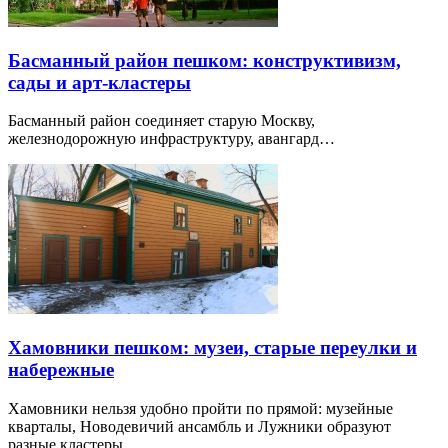
Басманный район пешком: конструктивизм,
сады и арт-кластеры
Басманный район соединяет старую Москву,
железнодорожную инфраструктуру, авангард…
Хамовники пешком: музеи, старые переулки и
набережные
Хамовники нельзя удобно пройти по прямой: музейные
кварталы, Новодевичий ансамбль и Лужники образуют
разные кластеры.