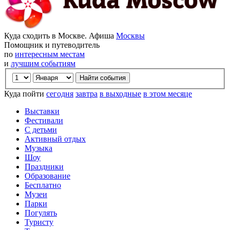
Куда сходить в Москве. Афиша
Москвы
Помощник и путеводитель
по
интересным местам
и
лучшим событиям
Куда пойти
сегодня
завтра
в выходные
в этом месяце
Выставки
Фестивали
С детьми
Активный отдых
Музыка
Шоу
Праздники
Образование
Бесплатно
Музеи
Парки
Погулять
Туристу