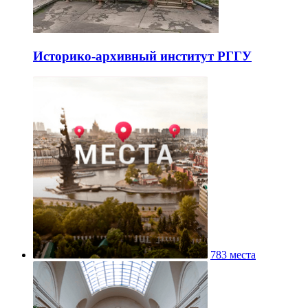
Историко-архивный институт РГГУ
783 места