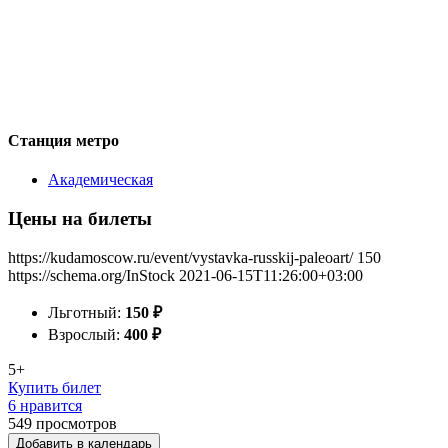
Станция метро
Академическая
Цены на билеты
https://kudamoscow.ru/event/vystavka-russkij-paleoart/
150
https://schema.org/InStock
2021-06-15T11:26:00+03:00
Льготный:
150
₽
Взрослый:
400
₽
5+
Купить билет
6 нравится
549
просмотров
Добавить в календарь