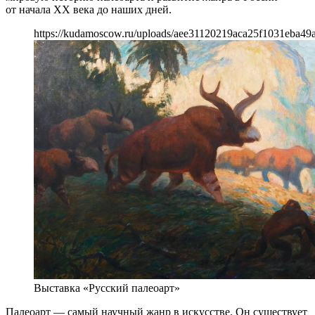
от начала XX века до наших дней.
https://kudamoscow.ru/uploads/aee31120219aca25f1031eba49
Выставка «Русский палеоарт»
Палеоарт — самый научный жанр в искусстве. Он существует