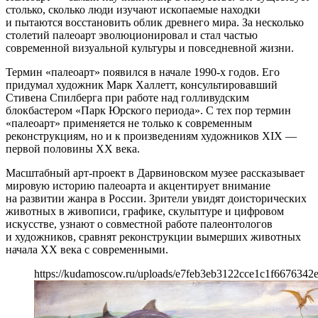
столько, сколько люди изучают ископаемые находки
и пытаются восстановить облик древнего мира. За несколько
столетий палеоарт эволюционировал и стал частью
современной визуальной культуры и повседневной жизни.
Термин «палеоарт» появился в начале 1990-х годов. Его
придумал художник Марк Халлетт, консультировавший
Стивена Спилберга при работе над голливудским
блокбастером «Парк Юрского периода». С тех пор термин
«палеоарт» применяется не только к современным
реконструкциям, но и к произведениям художников XIX —
первой половины XX века.
Масштабный арт-проект в Дарвиновском музее рассказывает
мировую историю палеоарта и акцентирует внимание
на развитии жанра в России. Зрители увидят доисторических
животных в живописи, графике, скульптуре и цифровом
искусстве, узнают о совместной работе палеонтологов
и художников, сравнят реконструкции вымерших животных
начала XX века с современными.
https://kudamoscow.ru/uploads/e7feb3eb3122cce1c1f6676342e