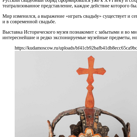
Русский свадебный обряд сформировался уже к XVI веку и сохр
театрализованное представление, каждое действие которого б
Мир изменился, а выражение «играть свадьбу» существует и се
и в современной свадьбе.
Выставка Исторического музея познакомит с забытыми и во м
интереснейшие и редко экспонируемые музейные предметы, но 
https://kudamoscow.ru/uploads/bf41cb92bafb41db8ecc65ca9bc