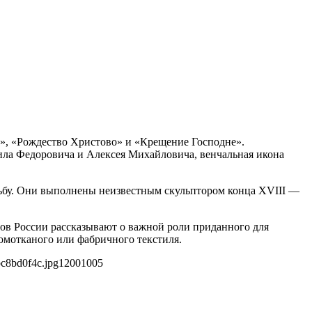
», «Рождество Христово» и «Крещение Господне».
ла Федоровича и Алексея Михайловича, венчальная икона
дьбу. Они выполнены неизвестным скульптором конца XVIII —
ов России рассказывают о важной роли приданного для
омотканого или фабричного текстиля.
c8bd0f4c.jpg
1200
1005