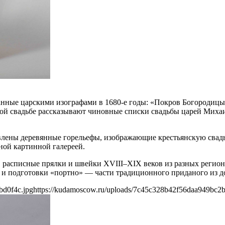
анные царскими изографами в 1680‐е годы: «Покров Богородицы
й свадьбе рассказывают чиновные списки свадьбы царей Михаи
авлены деревянные горельефы, изображающие крестьянскую сва
ной картинной галереей.
 расписные прялки и швейки XVIII–XIX веков из разных регион
и и подготовки «портно» — части традиционного приданого из д
bd0f4c.jpg
https://kudamoscow.ru/uploads/7c45c328b42f56daa949bc2b