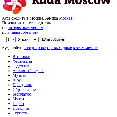
Куда сходить в Москве. Афиша
Москвы
Помощник и путеводитель
по
интересным местам
и
лучшим событиям
Куда пойти
сегодня
завтра
в выходные
в этом месяце
Выставки
Фестивали
С детьми
Активный отдых
Музыка
Шоу
Праздники
Образование
Бесплатно
Музеи
Парки
Погулять
Туристу