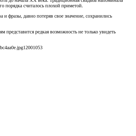
лоть до начала XX века. Традиционная свадьба напоминала
го порядка считалось плохой приметой.
 и фразы, давно потеряв свое значение, сохранились
м представится редкая возможность не только увидеть
bc4aa0e.jpg
1200
1053