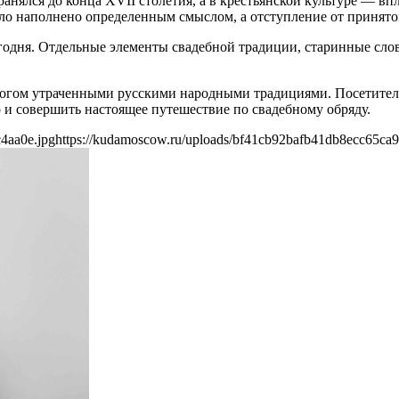
анялся до конца XVII столетия, а в крестьянской культуре — вп
ыло наполнено определенным смыслом, а отступление от принято
годня. Отдельные элементы свадебной традиции, старинные слова
ногом утраченными русскими народными традициями. Посетителя
и совершить настоящее путешествие по свадебному обряду.
4aa0e.jpg
https://kudamoscow.ru/uploads/bf41cb92bafb41db8ecc65ca9