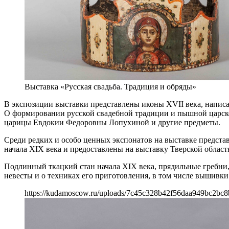
Выставка «Русская свадьба. Традиция и обряды»
В экспозиции выставки представлены иконы XVII века, напис
О формировании русской свадебной традиции и пышной царско
царицы Евдокии Федоровны Лопухиной и другие предметы.
Среди редких и особо ценных экспонатов на выставке предст
начала XIX века и предоставлены на выставку Тверской област
Подлинный ткацкий стан начала XIX века, прядильные гребни,
невесты и о техниках его приготовления, в том числе вышивк
https://kudamoscow.ru/uploads/7c45c328b42f56daa949bc2bc8