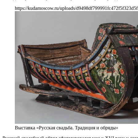
https://kudamoscow.ru/uploads/d9498df799991fc472f5f323d5f
Выставка «Русская свадьба. Традиция и обряды»