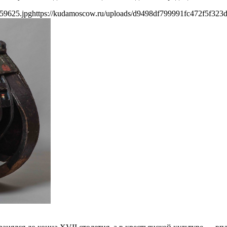
59625.jpg
https://kudamoscow.ru/uploads/d9498df799991fc472f5f323