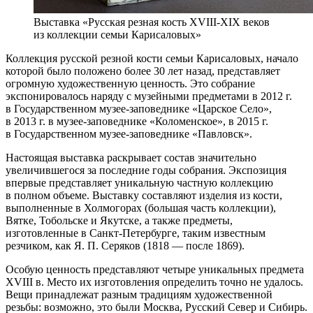
Выставка «Русская резная кость XVIII-XIX веков
из коллекции семьи Карисаловых»
Коллекция русской резной кости семьи Карисаловых, начало
которой было положено более 30 лет назад, представляет
огромную художественную ценность. Это собрание
экспонировалось наряду с музейными предметами в 2012 г.
в Государственном музее-заповеднике «Царское Село»,
в 2013 г. в музее-заповеднике «Коломенское», в 2015 г.
в Государственном музее-заповеднике «Павловск».
Настоящая выставка раскрывает состав значительно
увеличившегося за последние годы собрания. Экспозиция
впервые представляет уникальную частную коллекцию
в полном объеме. Выставку составляют изделия из кости,
выполненные в Холмогорах (большая часть коллекции),
Вятке, Тобольске и Якутске, а также предметы,
изготовленные в Санкт-Петербурге, таким известным
резчиком, как Я. П. Серяков (1818 — после 1869).
Особую ценность представляют четыре уникальных предмета
XVIII в. Место их изготовления определить точно не удалось.
Вещи принадлежат разным традициям художественной
резьбы: возможно, это были Москва, Русский Север и Сибирь.