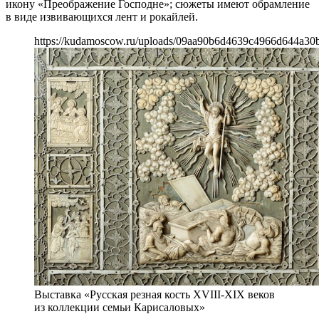
икону «Преображение Господне»; сюжеты имеют обрамление
в виде извивающихся лент и рокайлей.
https://kudamoscow.ru/uploads/09aa90b6d4639c4966d644a30
Выставка «Русская резная кость XVIII-XIX веков
из коллекции семьи Карисаловых»