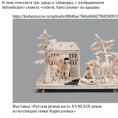
К ним относятся три ларца и табакерка, с изображением
библейского сюжета «гибель Авессалома» на крышке.
https://kudamoscow.ru/uploads/d884bae78eba660d79b850001
Выставка «Русская резная кость XVIII-XIX веков
из коллекции семьи Карисаловых»