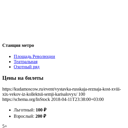
Станция метро
Площадь Революции
Театральная
Охотный ряд
Цены на билеты
https://kudamoscow.ru/event/vystavka-russkaja-reznaja-kost-xviii-
xix-vekov-iz-kollektsii-semji-karisalovyx/
100
https://schema.org/InStock
2018-04-11T23:38:00+03:00
Льготный:
100
₽
Взрослый:
200
₽
5+