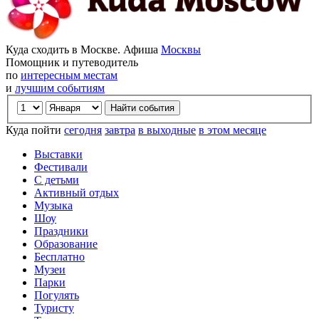
Куда сходить в Москве. Афиша
Москвы
Помощник и путеводитель
по
интересным местам
и
лучшим событиям
Куда пойти
сегодня
завтра
в выходные
в этом месяце
Выставки
Фестивали
С детьми
Активный отдых
Музыка
Шоу
Праздники
Образование
Бесплатно
Музеи
Парки
Погулять
Туристу