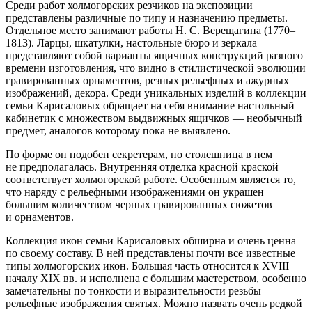
Среди работ холмогорских резчиков на экспозиции
представлены различные по типу и назначению предметы.
Отдельное место занимают работы Н. С. Верещагина (1770–
1813). Ларцы, шкатулки, настольные бюро и зеркала
представляют собой варианты ящичных конструкций разного
времени изготовления, что видно в стилистической эволюции
гравированных орнаментов, резных рельефных и ажурных
изображений, декора. Среди уникальных изделий в коллекции
семьи Карисаловых обращает на себя внимание настольный
кабинетик с множеством выдвижных ящичков — необычный
предмет, аналогов которому пока не выявлено.
По форме он подобен секретерам, но столешница в нем
не предполагалась. Внутренняя отделка красной краской
соответствует холмогорской работе. Особенным является то,
что наряду с рельефными изображениями он украшен
большим количеством черных гравированных сюжетов
и орнаментов.
Коллекция икон семьи Карисаловых обширна и очень ценна
по своему составу. В ней представлены почти все известные
типы холмогорских икон. Большая часть относится к XVIII —
началу XIX вв. и исполнена с большим мастерством, особенно
замечательны по тонкости и выразительности резьбы
рельефные изображения святых. Можно назвать очень редкой