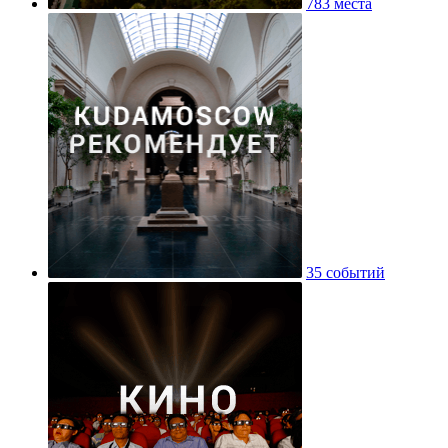
783 места
35 событий