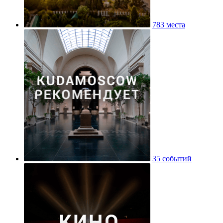
783 места
35 событий