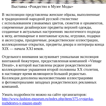
Выставка «Рождество в Музее Моды»
В экспозиции представлены женские образы, выполненные
в традиционной народной русской стилистике
с использованием узнаваемых цветов, сюжетов и орнаментов,
современные дизайнерские предметы верхней одежды,
созданные в актуальных настроениях экологичного подхода
к меху, антикварные и винтажные куклы, игрушки, подарки
и аксессуары, праздничные, рождественские иллюстрации,
коллекционные открытки, предметы декора и интерьера конца
XIX — начала XXI веков.
Отдельного внимания заслуживает уникальная экспозиция
винтажной бижутерии, предоставленная компанией «Vintage
Dream», в которой выставлены редкие рождественские
коллекционные украшения второй половины ХХ столетия,
в настоящее время являющиеся большой редкостью.
Коллекция дополнена малоизвестными иллюстрациями
и фотоматериалами западных рождественских рекламных
компаний.
Узнать подробности можно на сайте организаторов:
http://www.fashion-museum.ru/index.php/item/375-vystavka-
rozhdestvo-v-muzee-mody