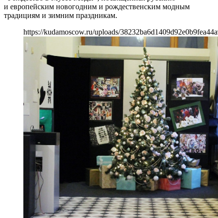
и европейским новогодним и рождественским модным
традициям и зимним праздникам.
https://kudamoscow.ru/uploads/38232ba6d1409d92e0b9fea44a