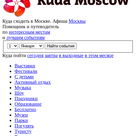
Куда сходить в Москве. Афиша
Москвы
Помощник и путеводитель
по
интересным местам
и
лучшим событиям
Куда пойти
сегодня
завтра
в выходные
в этом месяце
Выставки
Фестивали
С детьми
Активный отдых
Музыка
Шоу
Праздники
Образование
Бесплатно
Музеи
Парки
Погулять
Туристу