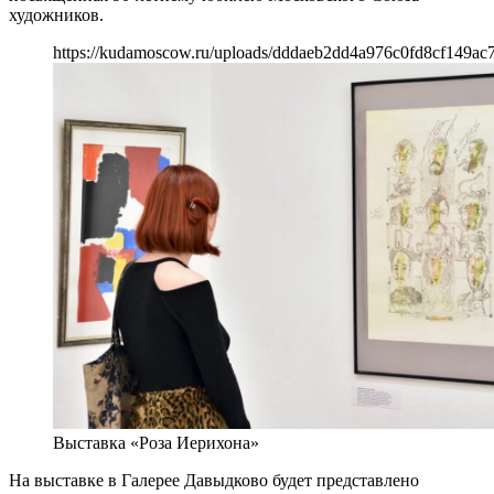
художников.
https://kudamoscow.ru/uploads/dddaeb2dd4a976c0fd8cf149ac
Выставка «Роза Иерихона»
На выставке в Галерее Давыдково будет представлено