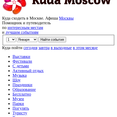
Куда сходить в Москве. Афиша
Москвы
Помощник и путеводитель
по
интересным местам
и
лучшим событиям
Куда пойти
сегодня
завтра
в выходные
в этом месяце
Выставки
Фестивали
С детьми
Активный отдых
Музыка
Шоу
Праздники
Образование
Бесплатно
Музеи
Парки
Погулять
Туристу