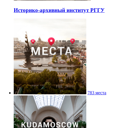
Историко-архивный институт РГГУ
783 места