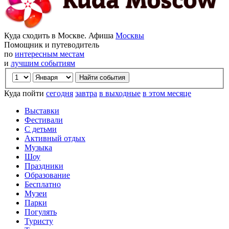
Куда сходить в Москве. Афиша
Москвы
Помощник и путеводитель
по
интересным местам
и
лучшим событиям
Куда пойти
сегодня
завтра
в выходные
в этом месяце
Выставки
Фестивали
С детьми
Активный отдых
Музыка
Шоу
Праздники
Образование
Бесплатно
Музеи
Парки
Погулять
Туристу