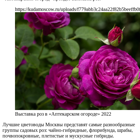
https://kudamoscow.ru/uploads/f779abb3c24aa22f82b5beeffb0
Выставка роз в «Аптекарском огороде» 2022
Лучшие цветоводы Москвы представят самые разнообразные
группы садовых роз: чайно-гибридные, флорибунда, шрабы,
почвопокровные, плетистые и мускусные гибриды.