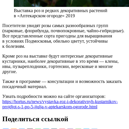
Выставка роз и редких декоративных растений
в «Аптекарском огороде» 2019
Посетители увидят розы самых разнообразных групп
(парковые, флорибунда, почвопокровные, чайно-гибридные).
Все представленные сорта пригодны для выращивания
в условиях Подмосковья, обильно цветут, устойчивы
к болезням.
Кроме роз на выставке будут интересные декоративные
кустарники, наиболее декоративные в это время — клены,
ивы, пузыреплодники, гортензии, вересковые и многие
другие.
Также в программе — консультации и возможность заказать
посадочный материал.
Узнать подробности можно на сайте организаторов:
https://hortus.ru/news/vystavka-roz-i-dekorativnyh-kustarnikov-
projdjot-s-1-po-5-ijulja-v-aptekarskom-ogorode.html
Поделиться ссылкой