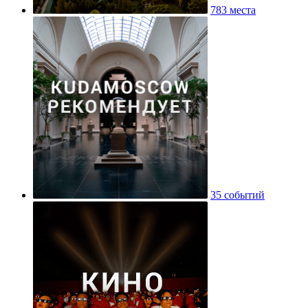
783 места
35 событий