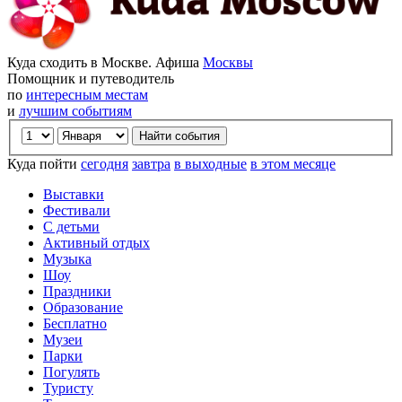
Куда сходить в Москве. Афиша
Москвы
Помощник и путеводитель
по
интересным местам
и
лучшим событиям
Куда пойти
сегодня
завтра
в выходные
в этом месяце
Выставки
Фестивали
С детьми
Активный отдых
Музыка
Шоу
Праздники
Образование
Бесплатно
Музеи
Парки
Погулять
Туристу