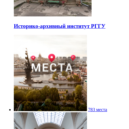
Историко-архивный институт РГГУ
783 места