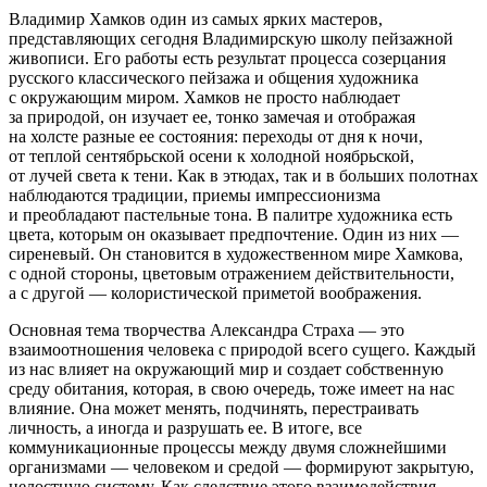
Владимир Хамков один из самых ярких мастеров,
представляющих сегодня Владимирскую школу пейзажной
живописи. Его работы есть результат процесса созерцания
русского классического пейзажа и общения художника
с окружающим миром. Хамков не просто наблюдает
за природой, он изучает ее, тонко замечая и отображая
на холсте разные ее состояния: переходы от дня к ночи,
от теплой сентябрьской осени к холодной ноябрьской,
от лучей света к тени. Как в этюдах, так и в больших полотнах
наблюдаются традиции, приемы импрессионизма
и преобладают пастельные тона. В палитре художника есть
цвета, которым он оказывает предпочтение. Один из них —
сиреневый. Он становится в художественном мире Хамкова,
с одной стороны, цветовым отражением действительности,
а с другой — колористической приметой воображения.
Основная тема творчества Александра Страха — это
взаимоотношения человека с природой всего сущего. Каждый
из нас влияет на окружающий мир и создает собственную
среду обитания, которая, в свою очередь, тоже имеет на нас
влияние. Она может менять, подчинять, перестраивать
личность, а иногда и разрушать ее. В итоге, все
коммуникационные процессы между двумя сложнейшими
организмами — человеком и средой — формируют закрытую,
целостную систему. Как следствие этого взаимодействия,