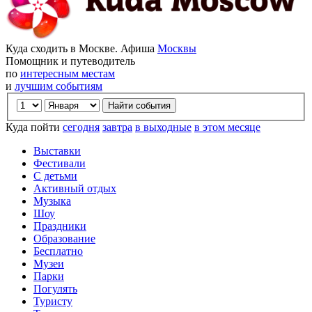
Куда сходить в Москве. Афиша
Москвы
Помощник и путеводитель
по
интересным местам
и
лучшим событиям
Куда пойти
сегодня
завтра
в выходные
в этом месяце
Выставки
Фестивали
С детьми
Активный отдых
Музыка
Шоу
Праздники
Образование
Бесплатно
Музеи
Парки
Погулять
Туристу