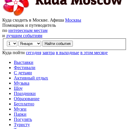
Куда сходить в Москве. Афиша
Москвы
Помощник и путеводитель
по
интересным местам
и
лучшим событиям
Куда пойти
сегодня
завтра
в выходные
в этом месяце
Выставки
Фестивали
С детьми
Активный отдых
Музыка
Шоу
Праздники
Образование
Бесплатно
Музеи
Парки
Погулять
Туристу