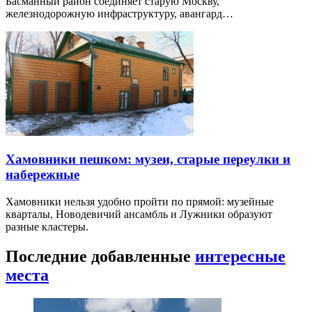
Басманный район соединяет старую Москву,
железнодорожную инфраструктуру, авангард…
Хамовники пешком: музеи, старые переулки и
набережные
Хамовники нельзя удобно пройти по прямой: музейные
кварталы, Новодевичий ансамбль и Лужники образуют
разные кластеры.
Последние добавленные
интересные
места