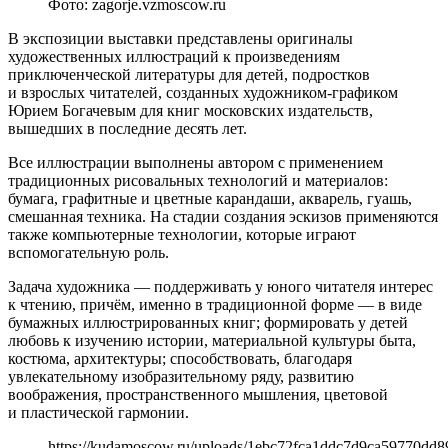
Фото: zagorje.vzmoscow.ru
В экспозиции выставки представлены оригиналы
художественных иллюстраций к произведениям
приключенческой литературы для детей, подростков
и взрослых читателей, созданных художником-графиком
Юрием Богачевым для книг московских издательств,
вышедших в последние десять лет.
Все иллюстрации выполнены автором с применением
традиционных рисовальных технологий и материалов:
бумага, графитные и цветные карандаши, акварель, гуашь,
смешанная техника. На стадии создания эскизов применяются
также компьютерные технологии, которые играют
вспомогательную роль.
Задача художника — поддерживать у юного читателя интерес
к чтению, причём, именно в традиционной форме — в виде
бумажных иллюстрированных книг; формировать у детей
любовь к изучению истории, материальной культуры быта,
костюма, архитектуры; способствовать, благодаря
увлекательному изобразительному ряду, развитию
воображения, пространственного мышления, цветовой
и пластической гармонии.
https://kudamoscow.ru/uploads/1ebc72fca1ddc7d9ca59770dd8