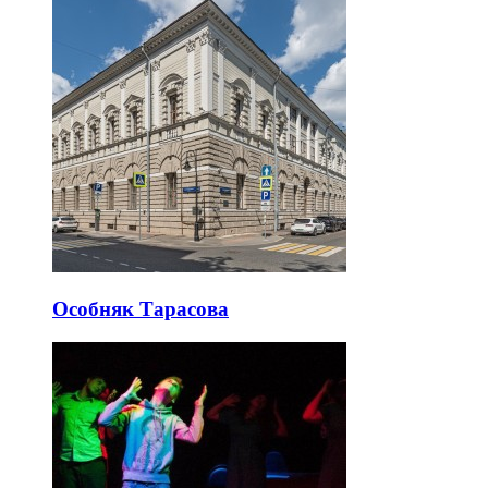
Особняк Тарасова