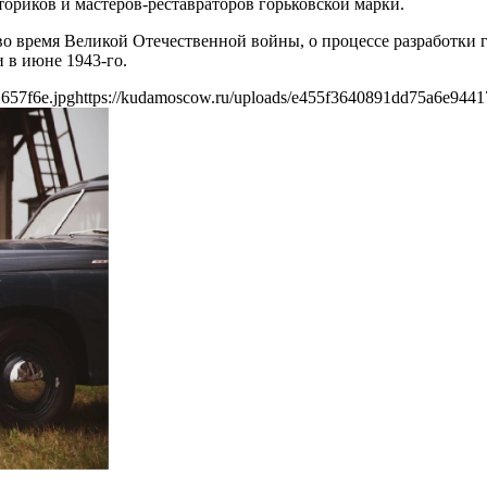
ориков и мастеров-реставраторов горьковской марки.
во время Великой Отечественной войны, о процессе разработки 
 в июне 1943-го.
657f6e.jpg
https://kudamoscow.ru/uploads/e455f3640891dd75a6e9441