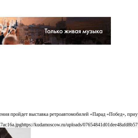
начения пройдет выставка ретроавтомобилей «Парад «Побед», при
7ac16a.jpg
https://kudamoscow.ru/uploads/07654841d01dee48afd8b57