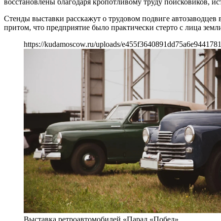
восстановлены благодаря кропотливому труду поисковиков, ист
Стенды выставки расскажут о трудовом подвиге автозаводцев 
притом, что предприятие было практически стерто с лица земли
https://kudamoscow.ru/uploads/e455f3640891dd75a6e9441781
Выставка ретроавтомобилей «Парад «Побед»