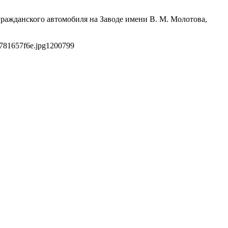
гражданского автомобиля на Заводе имени В. М. Молотова,
781657f6e.jpg
1200
799