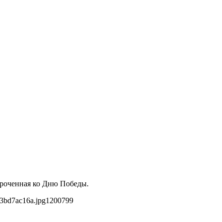
уроченная ко Дню Победы.
3bd7ac16a.jpg
1200
799