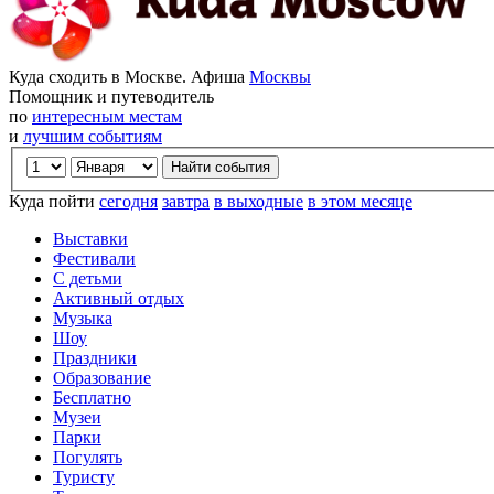
Куда сходить в Москве. Афиша
Москвы
Помощник и путеводитель
по
интересным местам
и
лучшим событиям
Куда пойти
сегодня
завтра
в выходные
в этом месяце
Выставки
Фестивали
С детьми
Активный отдых
Музыка
Шоу
Праздники
Образование
Бесплатно
Музеи
Парки
Погулять
Туристу