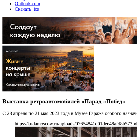
Outlook.com
Скачать .ics
Выставка ретроавтомобилей «Парад «Побед»
С 28 апреля по 21 мая 2023 года в Музее Гаража особого наз
https://kudamoscow.ru/uploads/07654841d01dee48afd8b573bd