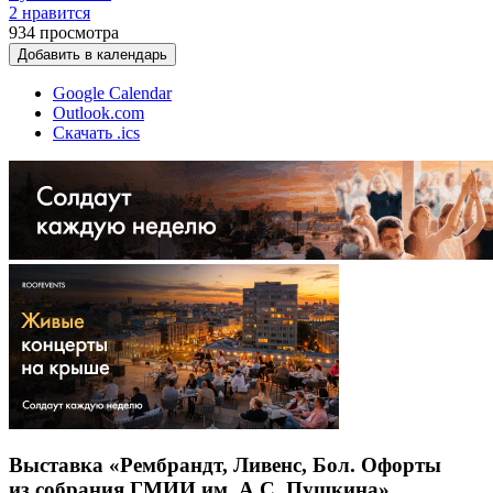
2 нравится
934
просмотра
Добавить в календарь
Google Calendar
Outlook.com
Скачать .ics
Выставка «Рембрандт, Ливенс, Бол. Офорты
из собрания ГМИИ им. А.С. Пушкина»