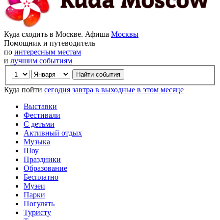
Куда сходить в Москве. Афиша
Москвы
Помощник и путеводитель
по
интересным местам
и
лучшим событиям
Куда пойти
сегодня
завтра
в выходные
в этом месяце
Выставки
Фестивали
С детьми
Активный отдых
Музыка
Шоу
Праздники
Образование
Бесплатно
Музеи
Парки
Погулять
Туристу