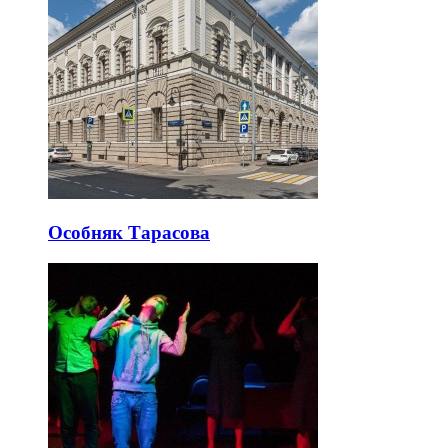
Особняк Тарасова