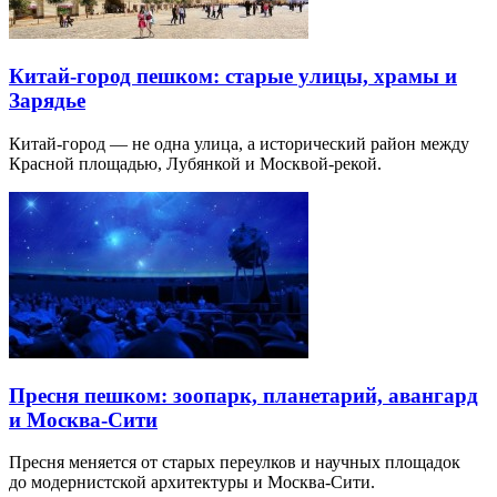
Китай-город пешком: старые улицы, храмы и
Зарядье
Китай-город — не одна улица, а исторический район между
Красной площадью, Лубянкой и Москвой-рекой.
Пресня пешком: зоопарк, планетарий, авангард
и Москва-Сити
Пресня меняется от старых переулков и научных площадок
до модернистской архитектуры и Москва-Сити.