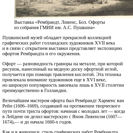
Выставка «Рембрандт, Ливенс, Бол. Офорты
из собрания ГМИИ им. А.С. Пушкина»
Пушкинский музей обладает прекрасной коллекцией
графических работ голландских художников XVII века
и в связи с открытием выставки представляет экспозицию
офортов Рембрандта и его окружения.
Офорт — разновидность гравюры на металле, при которой
рисунок, нанесенный на медную доску офортной иглой,
получается при помощи травления кислотой. Эта техника
привлекала внимание художников еще в XVI веке,
но широкую популярность завоевала лишь в XVII столетии
преимущественно в Голландии.
Величайшим мастером офорта был Рембрандт Харменс ван
Рейн (1606–1669), создавший на протяжении творческого
пути почти триста офортов: начиная с молодых лет — когда
в Лейдене он делил мастерскую с Яном Ливенсом (1607—
1674),— и до начала 1660-х годов.
Как и в живописи, стиль графических работ Рембрандта