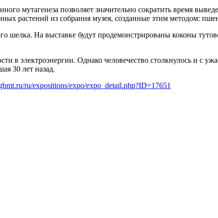
нного мутагенеза позволяет значительно сократить время вывед
нных растений из собрания музея, созданные этим методом: пшен
го шелка. На выставке будут продемонстрированы коконы туто
ости в электроэнергии. Однако человечество столкнулось и с у
я 30 лет назад.
gbmt.ru/ru/expositions/expo/expo_detail.php?ID=17651