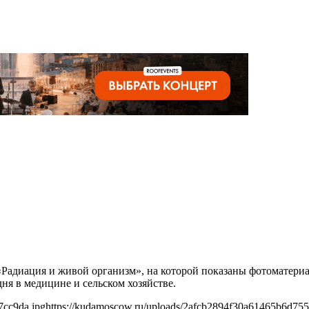
«Радиация и живой организм», на которой показаны фотоматер
я в медицине и сельском хозяйстве.
7cc9da.jpg
https://kudamoscow.ru/uploads/2afcb2894f30a61465b6d755