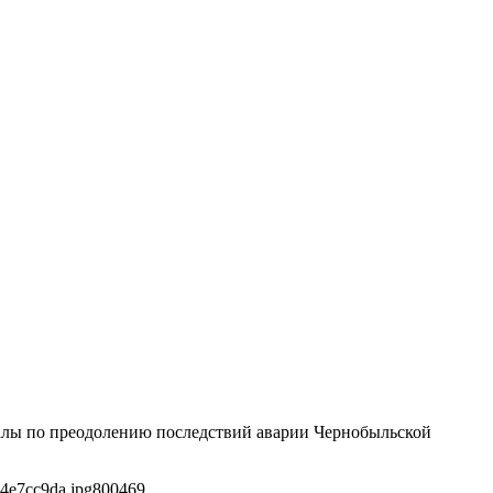
иалы по преодолению последствий аварии Чернобыльской
4e7cc9da.jpg
800
469