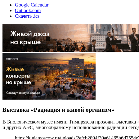
Google Calendar
Outlook.com
Скачать .ics
Выставка «Радиация и живой организм»
В Биологическом музее имени Тимирязева проходит выставка 
и других АЭС, многообразному использованию радиации сегодн
https://kudamoscow.ru/uploads/2afcb2894f30a61465b6d7554e