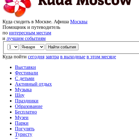
Куда сходить в Москве. Афиша
Москвы
Помощник и путеводитель
по
интересным местам
и
лучшим событиям
Куда пойти
сегодня
завтра
в выходные
в этом месяце
Выставки
Фестивали
С детьми
Активный отдых
Музыка
Шоу
Праздники
Образование
Бесплатно
Музеи
Парки
Погулять
Туристу