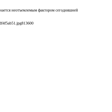
изнается неотъемлемым фактором сегодняшней
df4f5ab51.jpg
813
600