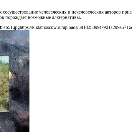
ых сосуществование человеческих и нечеловеческих акторов пр
нов порождает возможные альтернативы.
f5ab51.jpg
https://kudamoscow.ru/uploads/581d25399f7901a299a5716