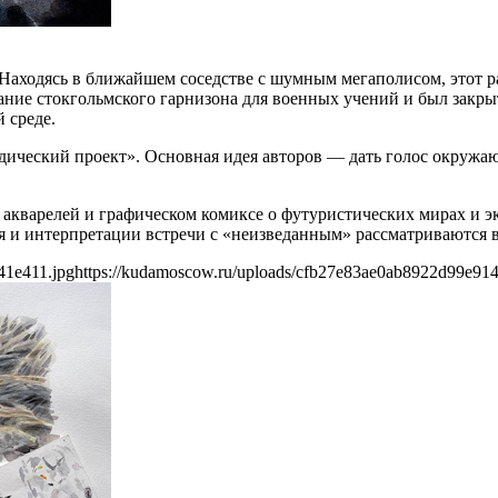
Находясь в ближайшем соседстве с шумным мегаполисом, этот р
вание стокгольмского гарнизона для военных учений и был закры
 среде.
дический проект». Основная идея авторов — дать голос окружаю
 акварелей и графическом комиксе о футуристических мирах и э
я и интерпретации встречи с «неизведанным» рассматриваются в
41e411.jpg
https://kudamoscow.ru/uploads/cfb27e83ae0ab8922d99e91