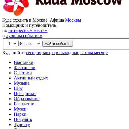
Куда сходить в Москве. Афиша
Москвы
Помощник и путеводитель
по
интересным местам
и
лучшим событиям
Куда пойти
сегодня
завтра
в выходные
в этом месяце
Выставки
Фестивали
С детьми
Активный отдых
Музыка
Шоу
Праздники
Образование
Бесплатно
Музеи
Парки
Погулять
Туристу