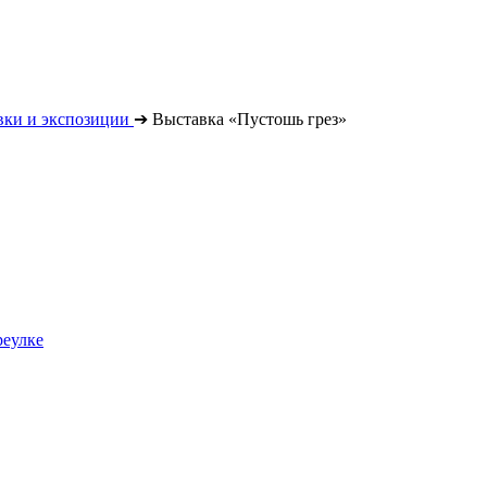
вки и экспозиции
➔
Выставка «Пустошь грез»
реулке