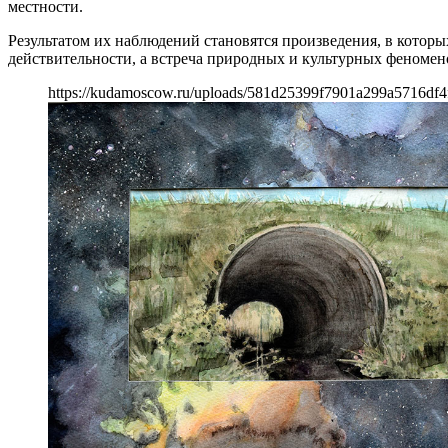
местности.
Результатом их наблюдений становятся произведения, в котор
действительности, а встреча природных и культурных феноме
https://kudamoscow.ru/uploads/581d25399f7901a299a5716df4