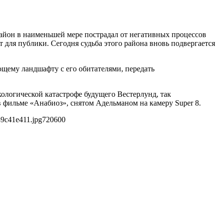
айон в наименьшей мере пострадал от негативных процессов
т для публики. Сегодня судьба этого района вновь подвергается
щему ландшафту с его обитателями, передать
кологической катастрофе будущего Вестерлунд, так
 фильме «Анабиоз», снятом Адельманом на камеру Super 8.
49c41e411.jpg
720
600