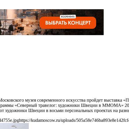
 Московского музея современного искусства пройдет выставка «
граммы «Северный травелог: художники Швеции в ММОМА» 2022
ощают художники Швеции в восьми персональных проектах на р
d4755e.jpg
https://kudamoscow.ru/uploads/505a58e746ba893e8e142fcf