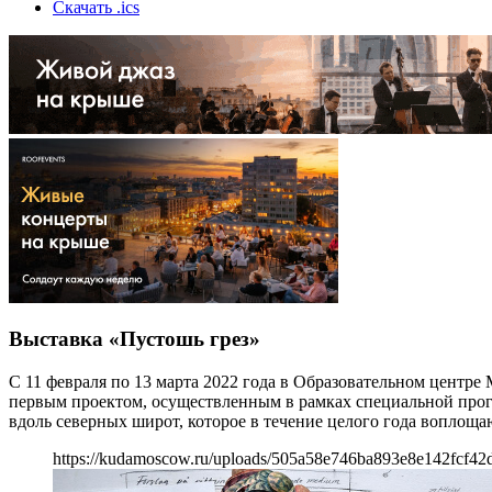
Скачать .ics
Выставка «Пустошь грез»
С 11 февраля по 13 марта 2022 года в Образовательном центре
первым проектом, осуществленным в рамках специальной про
вдоль северных широт, которое в течение целого года вопл
https://kudamoscow.ru/uploads/505a58e746ba893e8e142fcf42