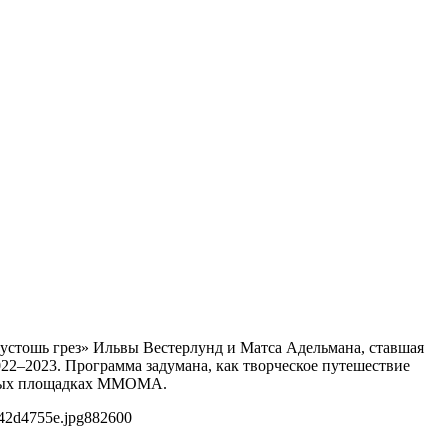
Пустошь грез» Ильвы Вестерлунд и Матса Адельмана, ставшая
–2023. Программа задумана, как творческое путешествие
азных площадках ММОМА.
42d4755e.jpg
882
600