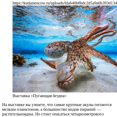
https://kudamoscow.ru/uploads/fda640b8bdc2d5a9a6b393d134
Выставка «Пугающая бездна»
На выставке вы узнаете, что самые крупные акулы питаются
мелким планктоном, а большинство видов пираний —
растительноядны. Не стоит опасаться четырехметрового