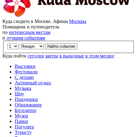
Куда сходить в Москве. Афиша
Москвы
Помощник и путеводитель
по
интересным местам
и
лучшим событиям
Куда пойти
сегодня
завтра
в выходные
в этом месяце
Выставки
Фестивали
С детьми
Активный отдых
Музыка
Шоу
Праздники
Образование
Бесплатно
Музеи
Парки
Погулять
Туристу