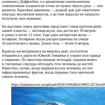
осьминога Доффлейна, а к крошечным синекольчатым
симпатичным осьминогам точно не нужно тянуть руки — они
ядовиты. Красивые раковины — родной дом для смертельно
опасных моллюсков конусов, а жгучие кораллы не напрасно
получили свое название.
На выставке перед зрителями предстанет самая крупная рыба
нашей планеты — китовая акула, она достигает 18 метров
в длину и весит 13 тонн. Еще одна интересная акула —
полярная. Полярные акулы распространены на севере
Атлантического океана. Длина тела — более 6 метров.
Вдоволь насмотревшись на морских рыб, посетители
отправятся в джунгли Южной Америки и узнают всю правду
о пираньях. По многочисленным легендам, пиранья может
в считанные секунды обглодать тело человека до костей.
Известны случаи, когда пиранья кусала человека, но нет
зафиксированных фактов, когда пиранья стала причиной
смерти человека.
https://kudamoscow.ru/uploads/0f367ef9048cb598013472ece6