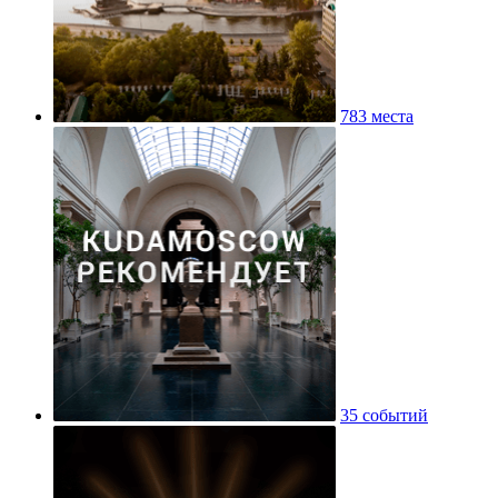
783 места
35 событий