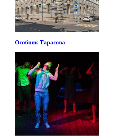
Особняк Тарасова