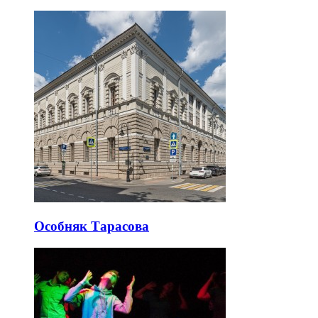
Особняк Тарасова