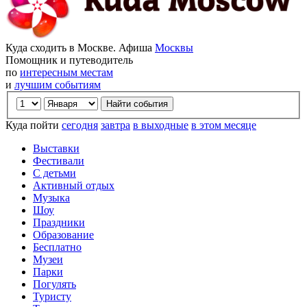
Куда сходить в Москве. Афиша
Москвы
Помощник и путеводитель
по
интересным местам
и
лучшим событиям
Куда пойти
сегодня
завтра
в выходные
в этом месяце
Выставки
Фестивали
С детьми
Активный отдых
Музыка
Шоу
Праздники
Образование
Бесплатно
Музеи
Парки
Погулять
Туристу