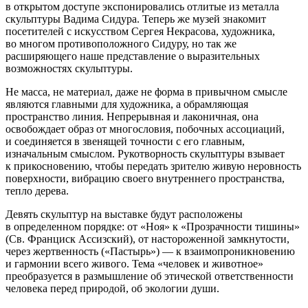
в открытом доступе экспонировались отлитые из металла
скульптуры Вадима Сидура. Теперь же музей знакомит
посетителей с искусством Сергея Некрасова, художника,
во многом противоположного Сидуру, но так же
расширяющего наше представление о выразительных
возможностях скульптуры.
Не масса, не материал, даже не форма в привычном смысле
являются главными для художника, а обрамляющая
пространство линия. Непрерывная и лаконичная, она
освобождает образ от многословия, побочных ассоциаций,
и соединяется в звенящей точности с его главным,
изначальным смыслом. Рукотворность скульптуры взывает
к прикосновению, чтобы передать зрителю живую неровность
поверхности, вибрацию своего внутреннего пространства,
тепло дерева.
Девять скульптур на выставке будут расположены
в определенном порядке: от «Ноя» к «Прозрачности тишины»
(Св. Франциск Ассизский), от настороженной замкнутости,
через жертвенность («Пастырь») — к взаимопроникновению
и гармонии всего живого. Тема «человек и животное»
преобразуется в размышление об этической ответственности
человека перед природой, об экологии души.