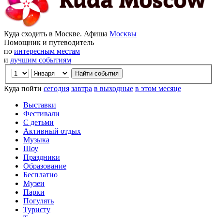
Куда сходить в Москве. Афиша
Москвы
Помощник и путеводитель
по
интересным местам
и
лучшим событиям
Куда пойти
сегодня
завтра
в выходные
в этом месяце
Выставки
Фестивали
С детьми
Активный отдых
Музыка
Шоу
Праздники
Образование
Бесплатно
Музеи
Парки
Погулять
Туристу