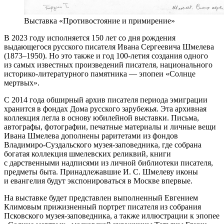
Выставка «Противостояние и примирение»
В 2023 году исполняется 150 лет со дня рождения
выдающегося русского писателя Ивана Сергеевича Шмелева
(1873–1950). Но это также и год 100-летия создания одного
из самых известных произведений писателя, национального
историко-литературного памятника — эпопеи «Солнце
мертвых».
С 2014 года обширный архив писателя периода эмиграции
хранится в фондах Дома русского зарубежья. Эта архивная
коллекция легла в основу юбилейной выставки. Письма,
автографы, фотографии, печатные материалы и личные вещи
Ивана Шмелева дополнены раритетами из фондов
Владимиро-Суздальского музея-заповедника, где собрана
богатая коллекция шмелевских реликвий, книги
с дарственными надписями из личной библиотеки писателя,
предметы быта. Принадлежавшие И. С. Шмелеву иконы
и евангелия будут экспонироваться в Москве впервые.
На выставке будет представлен выполненный Евгением
Климовым прижизненный портрет писателя из собрания
Псковского музея-заповедника, а также иллюстрации к эпопее