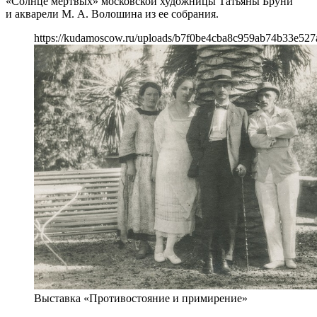
«Солнце мертвых» московской художницы Татьяны Бруни
и акварели М. А. Волошина из ее собрания.
https://kudamoscow.ru/uploads/b7f0be4cba8c959ab74b33e527
Выставка «Противостояние и примирение»