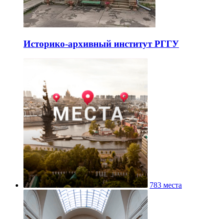
Историко-архивный институт РГГУ
783 места