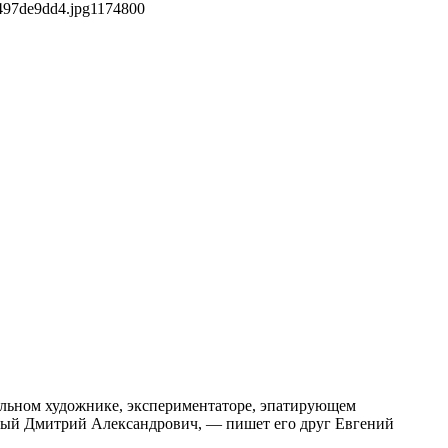
497de9dd4.jpg
1174
800
альном художнике, экспериментаторе, эпатирующем
имый Дмитрий Александрович, — пишет его друг Евгений