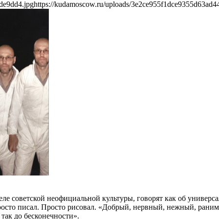
de9dd4.jpg
https://kudamoscow.ru/uploads/3e2ce955f1dce9355d63ad4
е советской неофициальной культуры, говорят как об универс
Просто писал. Просто рисовал. «Добрый, нервный, нежный, ран
так до бесконечности».