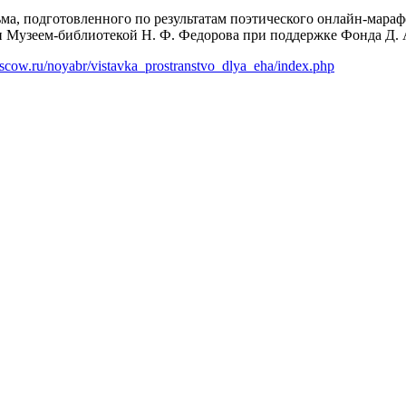
ма, подготовленного по результатам поэтического онлайн-мара
 и Музеем-библиотекой Н. Ф. Федорова при поддержке Фонда Д. 
oscow.ru/noyabr/vistavka_prostranstvo_dlya_eha/index.php