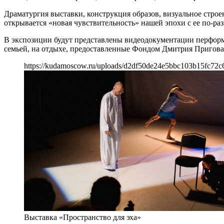
Драматургия выставки, конструкция образов, визуальное стро
открывается «новая чувствительность» нашей эпохи с ее по-ра
В экспозиции будут представлены видеодокументации перформ
семьей, на отдыхе, предоставленные Фондом Дмитрия Пригова
https://kudamoscow.ru/uploads/d2df50de24e5bbc103b15fc72c
Выставка «Пространство для эха»