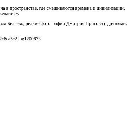
а в пространстве, где смешиваются времена и цивилизации,
желания».
ом Беляево, редкие фотографии Дмитрия Пригова с друзьями,
2c6ca5c2.jpg
1200
673