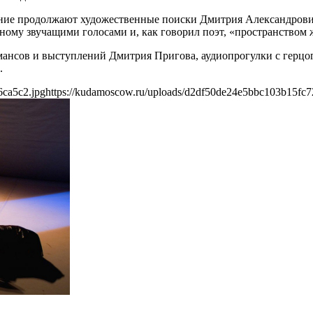
ение продолжают художественные поиски Дмитрия Александрович
зному звучащими голосами и, как говорил поэт, «пространством 
ансов и выступлений Дмитрия Пригова, аудиопрогулки с герцог
.
6ca5c2.jpg
https://kudamoscow.ru/uploads/d2df50de24e5bbc103b15fc7