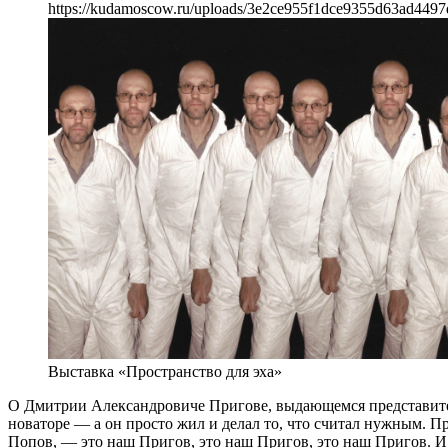
https://kudamoscow.ru/uploads/3e2ce955f1dce9355d63ad4497
Выставка «Пространство для эха»
О Дмитрии Александровиче Пригове, выдающемся представител
новаторе — а он просто жил и делал то, что считал нужным. 
Попов, — это наш Пригов, это наш Пригов, это наш Пригов. И 