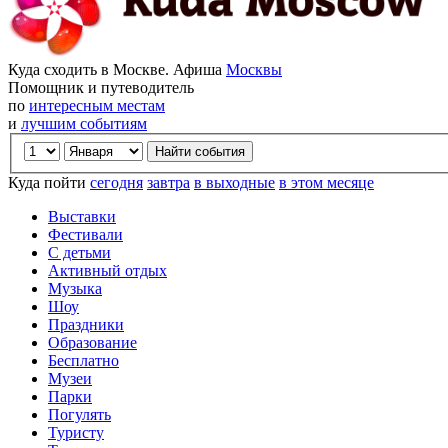
Куда сходить в Москве. Афиша
Москвы
Помощник и путеводитель
по
интересным местам
и
лучшим событиям
Куда пойти
сегодня
завтра
в выходные
в этом месяце
Выставки
Фестивали
С детьми
Активный отдых
Музыка
Шоу
Праздники
Образование
Бесплатно
Музеи
Парки
Погулять
Туристу