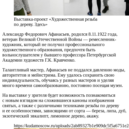
Выставка-проект «Художественная резьба
по дереву. Здесь»
Александр Федорович Афанасьев, родился 8.11.1922 года,
ветеран Великой Отечественной Войны — ремесленник-
художник, который не получил профессионального
художественного образования, предпочтя быть
вольнослушателем у бывшего профессора Петербургской
Академии художеств Г.К. Кравченко.
Талантливый мастер, Афанасьев не поддался давлению моды,
авторитетов и мейнстрима. Ему удалось сохранить свою
индивидуальность, обучаясь у разных мастеров и уделяя
много времени самообразованию, постоянно посещая музеи.
На выставке у зрителя будет возможность познакомиться
с новым взглядом на сложившиеся каноны изображения
святых, а также с различными техниками резьбы по дереву
и ее особенностями, зависящими от сорта — береза, липа, дуб,
экзотический эвкалипт, лимонное дерево, акажу.
https://kudamoscow.ru/uploads/2ab89327b1e909dc5f5a6751e2