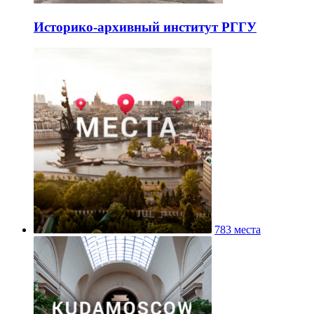
Историко-архивный институт РГГУ
783 места