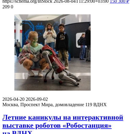
https://schema.org/InStock
2026-08-04T11:29:00+03:00
150
300
₽
209
0
2026-04-20
2026-09-02
Москва, Проспект Мира, домовладение 119
ВДНХ
Летние каникулы на интерактивной
выставке роботов «Робостанция»
на ВДНХ