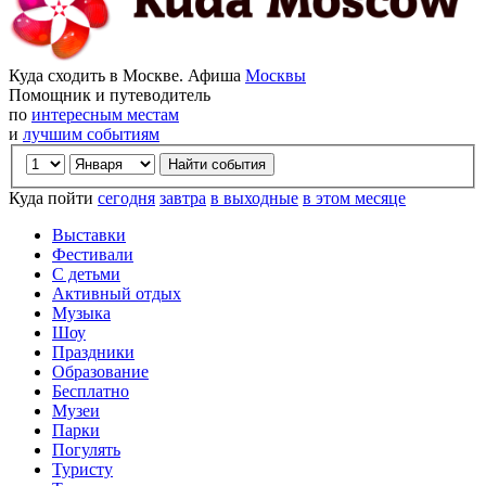
Куда сходить в Москве. Афиша
Москвы
Помощник и путеводитель
по
интересным местам
и
лучшим событиям
Куда пойти
сегодня
завтра
в выходные
в этом месяце
Выставки
Фестивали
С детьми
Активный отдых
Музыка
Шоу
Праздники
Образование
Бесплатно
Музеи
Парки
Погулять
Туристу