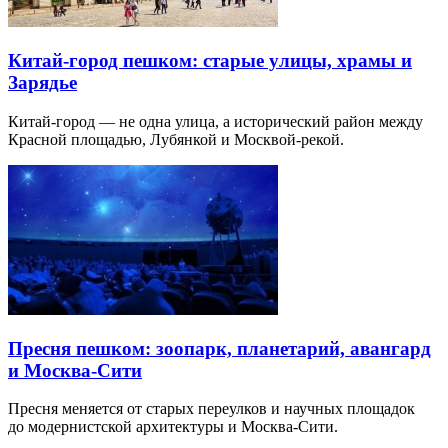
Китай-город пешком: старые улицы, храмы и
Зарядье
Китай-город — не одна улица, а исторический район между
Красной площадью, Лубянкой и Москвой-рекой.
Пресня пешком: зоопарк, планетарий, авангард
и Москва-Сити
Пресня меняется от старых переулков и научных площадок
до модернистской архитектуры и Москва-Сити.