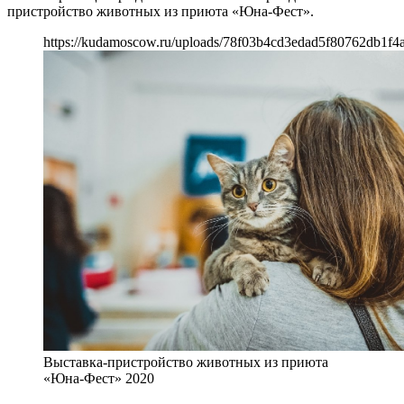
пристройство животных из приюта «Юна-Фест».
https://kudamoscow.ru/uploads/78f03b4cd3edad5f80762db1f4
Выставка-пристройство животных из приюта
«Юна-Фест» 2020