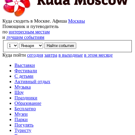
Куда сходить в Москве. Афиша
Москвы
Помощник и путеводитель
по
интересным местам
и
лучшим событиям
Куда пойти
сегодня
завтра
в выходные
в этом месяце
Выставки
Фестивали
С детьми
Активный отдых
Музыка
Шоу
Праздники
Образование
Бесплатно
Музеи
Парки
Погулять
Туристу