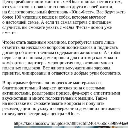
Центр реабилитации животных «Юна» приглашает всех тех,
кто уже готов к появлению нового друга в своей жизни,
на благотворительный фестиваль «Юна-Фест». Вас будут жать
более 100 чудесных кошек и собак, которые мечтают
о настоящей семье. А если та самая встреча c питомцем
случится, вы сможете уехать с «Юна-Феста» домой уже
вместе.
Чтобы стать законным хозяином, потребуется всего лишь
ответить на несколько вопросов зоопсихолога и подписать
договор об ответственном содержании животного. А чтобы
первые дни в новом доме прошли для питомца как можно
комфортнее, партнеры мероприятия подготовили много
полезных подарков. Все животные-участники здоровы,
привиты, чипированы и отдаются в добрые руки бесплатно.
В программе фестиваля творческие мастер-классы,
благотворительный маркет, детская зона с веселыми
активностями, розыгрыши призов, фуд-корт с аппетитными
вкусностями и много положительных эмоций. Также
на выставке вы сможете задать вопросы и получить
рекомендации по уходу и содержанию домашних питомцев
от ведущего ветеринара центра «Юна».
https://kudamoscow.ru/uploads/38fcecfdf246f7650c7398994ae