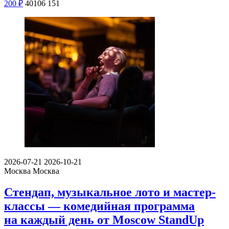
200
₽
40106
151
2026-07-21
2026-10-21
Москва
Москва
Стендап, музыкальное лото и мастер-
классы — комедийная программа
на каждый день от Moscow StandUp