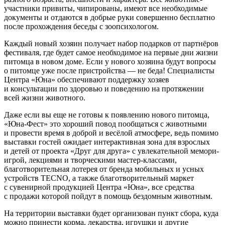
участники привиты, чипированы, имеют все необходимые
документы и отдаются в добрые руки совершенно бесплатно
после прохождения беседы с зоопсихологом.
Каждый новый хозяин получает набор подарков от партнёров
фестиваля, где будет самое необходимое на первые дни жизни
питомца в новом доме. Если у нового хозяина будут вопросы
о питомце уже после пристройства — не беда! Специалисты
Центра «Юна» обеспечивают поддержку хозяев
и консультации по здоровью и поведению на протяжении
всей жизни животного.
Даже если вы еще не готовы к появлению нового питомца,
«Юна-Фест» это хороший повод пообщаться с животными
и провести время в доброй и весёлой атмосфере, ведь помимо
выставки гостей ожидает интерактивная зона для взрослых
и детей от проекта «Друг для друга» с увлекательной мемори-
игрой, лекциями и творческими мастер-классами,
благотворительная лотерея от бренда мобильных и усных
устройств TECNO, а также благотворительный маркет
с сувенирной продукцией Центра «Юна», все средства
с продажи которой пойдут в помощь бездомным животным.
На территории выставки будет организован пункт сбора, куда
можно принести корма, лекарства, игрушки и другие