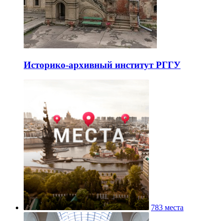
Историко-архивный институт РГГУ
783 места