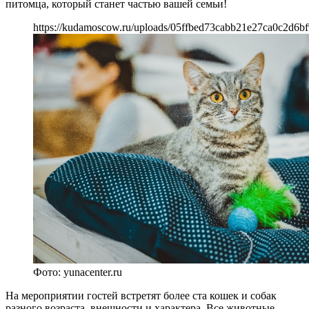
питомца, который станет частью вашей семьи!
https://kudamoscow.ru/uploads/05ffbed73cabb21e27ca0c2d6bf
Фото: yunacenter.ru
На мероприятии гостей встретят более ста кошек и собак
разного возраста, внешности и характера. Все животные-