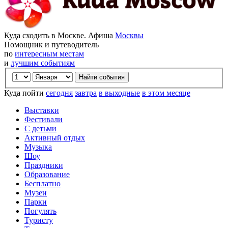
Куда сходить в Москве. Афиша
Москвы
Помощник и путеводитель
по
интересным местам
и
лучшим событиям
Куда пойти
сегодня
завтра
в выходные
в этом месяце
Выставки
Фестивали
С детьми
Активный отдых
Музыка
Шоу
Праздники
Образование
Бесплатно
Музеи
Парки
Погулять
Туристу