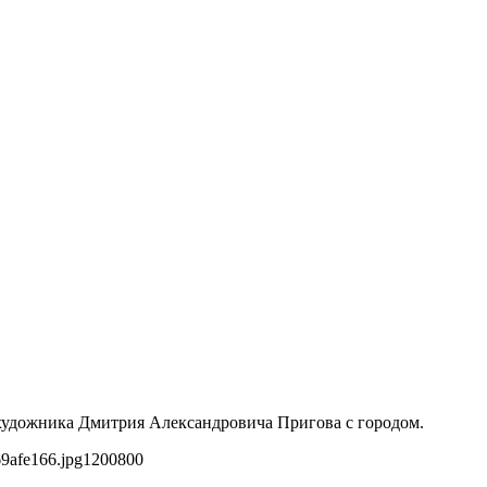
 художника Дмитрия Александровича Пригова с городом.
9afe166.jpg
1200
800