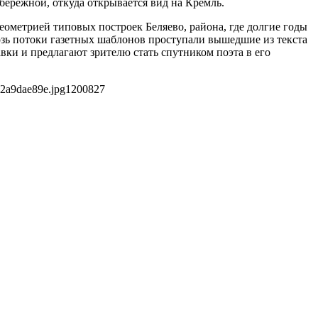
абережной, откуда открывается вид на Кремль.
ометрией типовых построек Беляево, района, где долгие годы
озь потоки газетных шаблонов проступали вышедшие из текста
ки и предлагают зрителю стать спутником поэта в его
2a9dae89e.jpg
1200
827