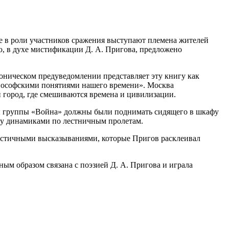
где в роли участников сражения выступают племена жителей
, в духе мистификации Д. А. Пригова, предложено
роническом предуведомлении представляет эту книгу как
риософскими понятиями нашего времени». Москва
й город, где смешиваются времена и цивилизации.
ены группы «Война» должны были поднимать сидящего в шкафу
ому динамиками по лестничным пролетам.
истичными высказываниями, которые Пригов расклеивал
ым образом связана с поэзией Д. А. Пригова и играла