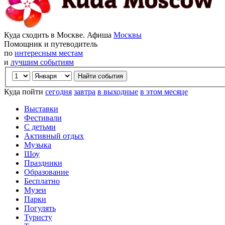
Куда сходить в Москве. Афиша
Москвы
Помощник и путеводитель
по
интересным местам
и
лучшим событиям
Куда пойти
сегодня
завтра
в выходные
в этом месяце
Выставки
Фестивали
С детьми
Активный отдых
Музыка
Шоу
Праздники
Образование
Бесплатно
Музеи
Парки
Погулять
Туристу