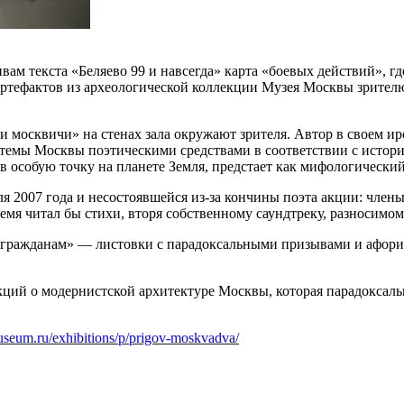
вам текста «Беляево 99 и навсегда» карта «боевых действий», 
ртефактов из археологической коллекции Музея Москвы зрителю
и москвичи» на стенах зала окружают зрителя. Автор в своем и
 темы Москвы поэтическими средствами в соответствии с исто
в особую точку на планете Земля, предстает как мифологически
ля 2007 года и несостоявшейся из-за кончины поэта акции: чл
ремя читал бы стихи, вторя собственному саундтреку, разносим
к гражданам» — листовки с парадоксальными призывами и афор
ций о модернистской архитектуре Москвы, которая парадоксальн
useum.ru/exhibitions/p/prigov-moskvadva/