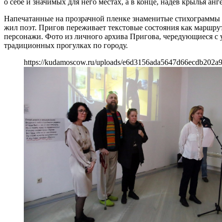
о себе и значимых для него местах, а в конце, надев крылья а
Напечатанные на прозрачной пленке знаменитые стихограммы в
жил поэт. Пригов переживает текстовые состояния как маршру
персонажи. Фото из личного архива Пригова, чередующиеся с 
традиционных прогулках по городу.
https://kudamoscow.ru/uploads/e6d3156ada5647d66ecdb202a9