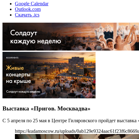
Google Calendar
Outlook.com
Скачать .ics
Выставка «Пригов. Москвадва»
С 5 апреля по 25 мая в Центре Гиляровского пройдет выставк
https://kudamoscow.ru/uploads/0ab129e9324aac61f23f6c8669a