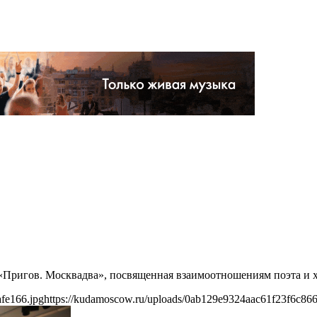
а «Пригов. Москвадва», посвященная взаимоотношениям поэта и
fe166.jpg
https://kudamoscow.ru/uploads/0ab129e9324aac61f23f6c866