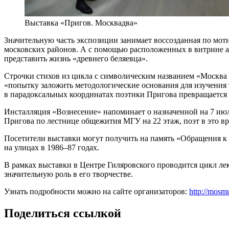
Выставка «Пригов. Москвадва»
Значительную часть экспозиции занимает воссозданная по моти
московских районов. А с помощью расположенных в витрине а
представить жизнь «древнего беляевца».
Строчки стихов из цикла с символическим названием «Москва 
«попытку заложить методологические основания для изучения
в парадоксальных координатах поэтики Пригова превращается 
Инсталляция «Вознесение» напоминает о назначенной на 7 ию
Пригова по лестнице общежития МГУ на 22 этаж, поэт в это в
Посетители выставки могут получить на память «Обращения 
на улицах в 1986–87 годах.
В рамках выставки в Центре Гиляровского проводится цикл лек
значительную роль в его творчестве.
Узнать подробности можно на сайте организаторов:
http://mosm
Поделиться ссылкой