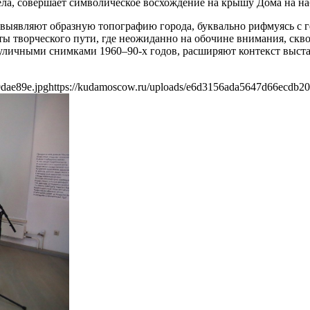
нгела, совершает символическое восхождение на крышу Дома на н
ыявляют образную топографию города, буквально рифмуясь с ге
ты творческого пути, где неожиданно на обочине внимания, скв
уличными снимками 1960–90-х годов, расширяют контекст выстав
dae89e.jpg
https://kudamoscow.ru/uploads/e6d3156ada5647d66ecdb20