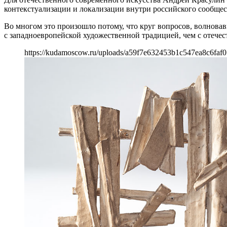
контекстуализации и локализации внутри российского сообщес
Во многом это произошло потому, что круг вопросов, волнова
с западноевропейской художественной традицией, чем с отеч
https://kudamoscow.ru/uploads/a59f7e632453b1c547ea8c6faf0