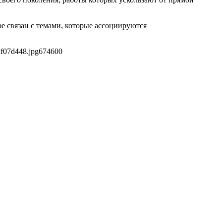
е связан с темами, которые ассоциируются
af07d448.jpg
674
600