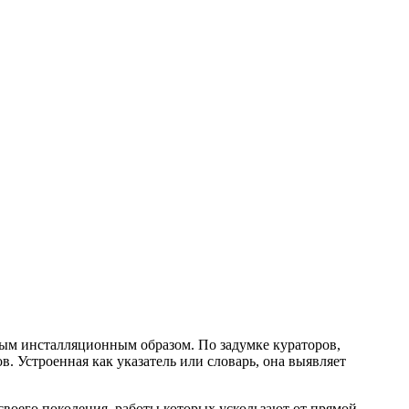
ым инсталляционным образом. По задумке кураторов,
. Устроенная как указатель или словарь, она выявляет
воего поколения, работы которых ускользают от прямой