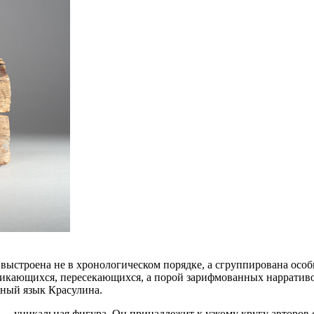
ыстроена не в хронологическом порядке, а сгруппирована особ
ликающихся, пересекающихся, а порой зарифмованных нарративов
нный язык Красулина.
— уникальная фигура. Он принадлежит к узкому кругу авторов с