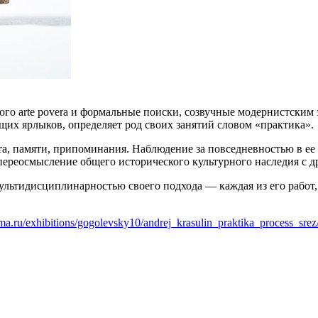
ого arte povera и формальные поиски, созвучные модернистским 
их ярлыков, определяет род своих занятий словом «практика».
а, памяти, припоминания. Наблюдение за повседневностью в ее
 переосмысление общего исторического культурного наследия с 
мультидисциплинарностью своего подхода — каждая из его работ
ma.ru/exhibitions/gogolevsky10/andrej_krasulin_praktika_process_srez