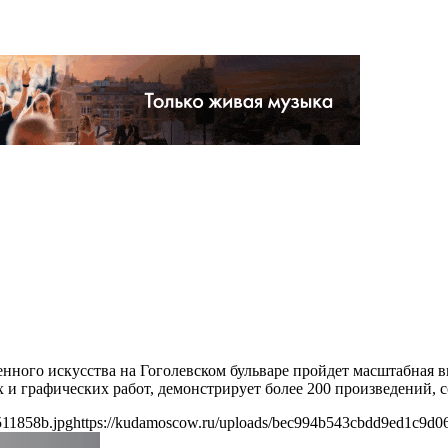
менного искусства на Гоголевском бульваре пройдет масштабная в
и графических работ, демонстрирует более 200 произведений, со
511858b.jpg
https://kudamoscow.ru/uploads/bec994b543cbdd9ed1c9d0