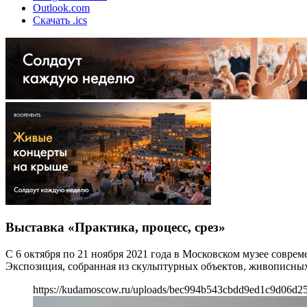
Outlook.com
Скачать .ics
Выставка «Практика, процесс, срез»
С 6 октября по 21 ноября 2021 года в Московском музее совре
Экспозиция, собранная из скульптурных объектов, живописных 
https://kudamoscow.ru/uploads/bec994b543cbdd9ed1c9d06d2