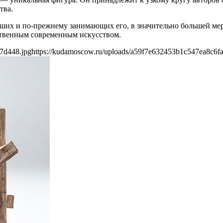
тва.
вших и по-прежнему занимающих его, в значительно большей мер
ественным современным искусством.
7d448.jpg
https://kudamoscow.ru/uploads/a59f7e632453b1c547ea8c6f