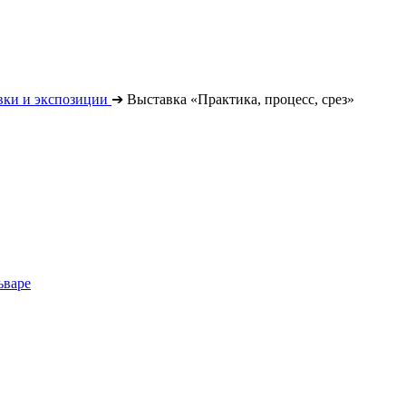
вки и экспозиции
➔
Выставка «Практика, процесс, срез»
ьваре