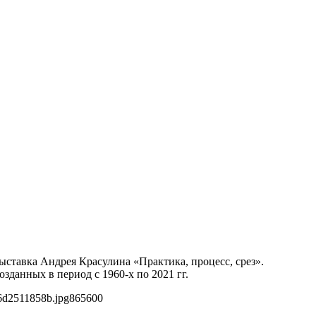
ыставка Андрея Красулина «Практика, процесс, срез».
зданных в период с 1960-х по 2021 гг.
6d2511858b.jpg
865
600