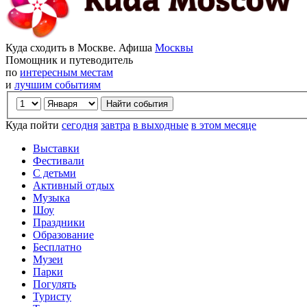
Куда сходить в Москве. Афиша
Москвы
Помощник и путеводитель
по
интересным местам
и
лучшим событиям
Куда пойти
сегодня
завтра
в выходные
в этом месяце
Выставки
Фестивали
С детьми
Активный отдых
Музыка
Шоу
Праздники
Образование
Бесплатно
Музеи
Парки
Погулять
Туристу