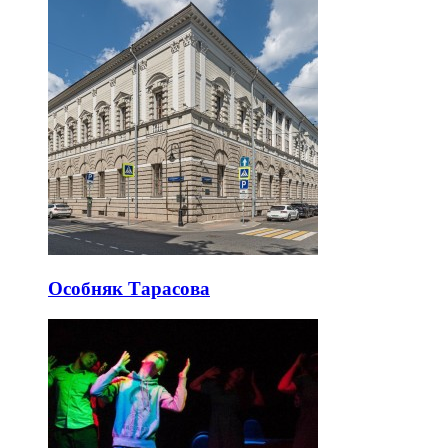
Особняк Тарасова