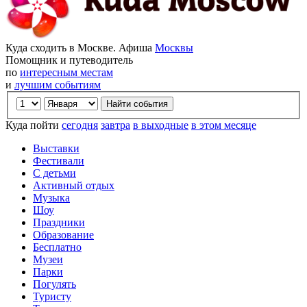
Куда сходить в Москве. Афиша
Москвы
Помощник и путеводитель
по
интересным местам
и
лучшим событиям
Куда пойти
сегодня
завтра
в выходные
в этом месяце
Выставки
Фестивали
С детьми
Активный отдых
Музыка
Шоу
Праздники
Образование
Бесплатно
Музеи
Парки
Погулять
Туристу