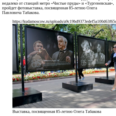
недалеко от станций метро «Чистые пруды» и «Тургеневская»,
пройдет фотовыставка, посвященная 85-летию Олега
Павловича Табакова.
https://kudamoscow.ru/uploads/a9c19bd9373edef5a100d63f65
Выставка, посвященная 85-летию Олега Табакова