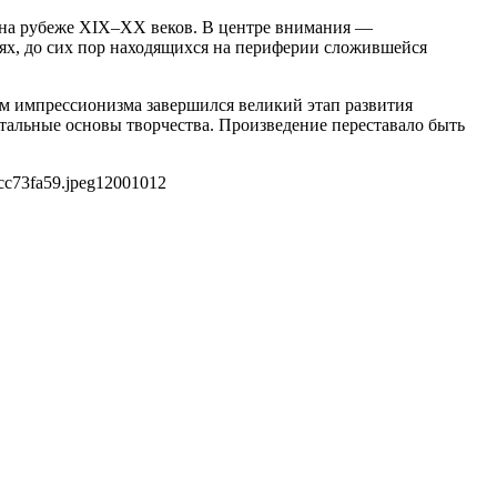
 на рубеже XIX–XX веков. В центре внимания —
иях, до сих пор находящихся на периферии сложившейся
ем импрессионизма завершился великий этап развития
тальные основы творчества. Произведение переставало быть
cc73fa59.jpeg
1200
1012