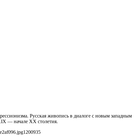
прессионизма. Русская живопись в диалоге с новым западным
XIX — начале XX столетия.
e2af096.jpg
1200
935