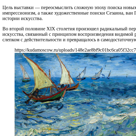
Цель выставки — переосмыслить сложную эпоху поиска новых 
импрессионизм, а также художественные поиски Сезанна, ван Г
истории искусства.
Во второй половине XIX столетия произошел радикальный пере
искусства, связанный с принципом воспроизведения видимой 
слепком с действительности и превращалось в самодостаточн
https://kudamoscow.ru/uploads/148e2ae8bf9c01bc6ca05f32cc7