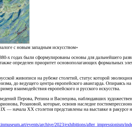
иалоге с новым западным искусством»
1880-х годах были сформулированы основы для дальнейшего раз
акже определен приоритет основополагающих формальных элеме
русской живописи на рубеже столетий, статус которой эволюци
низма, до ведущего центра европейского авангарда. Опираясь 
имер взаимодействия европейского и русского искусства.
зведений Перова, Репина и Васнецова, наблюдавших художестве
арионова, Розановой, которые, освоив наследие постимпрессион
XIX — начала XX столетия представлены на выставке в ракурсе
hkinmuseum.art/events/archive/2023/exhibitions/after_impressionism/in