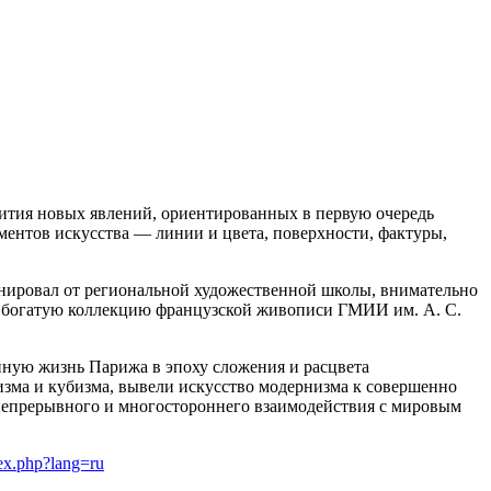
вития новых явлений, ориентированных в первую очередь
нтов искусства — линии и цвета, поверхности, фактуры,
онировал от региональной художественной школы, внимательно
на богатую коллекцию французской живописи ГМИИ им. А. С.
нную жизнь Парижа в эпоху сложения и расцвета
изма и кубизма, вывели искусство модернизма к совершенно
 непрерывного и многостороннего взаимодействия с мировым
dex.php?lang=ru