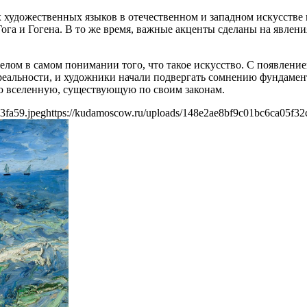
художественных языков в отечественном и западном искусстве
ога и Гогена. В то же время, важные акценты сделаны на явлен
лом в самом понимании того, что такое искусство. С появлени
реальности, и художники начали подвергать сомнению фундамен
ую вселенную, существующую по своим законам.
3fa59.jpeg
https://kudamoscow.ru/uploads/148e2ae8bf9c01bc6ca05f32