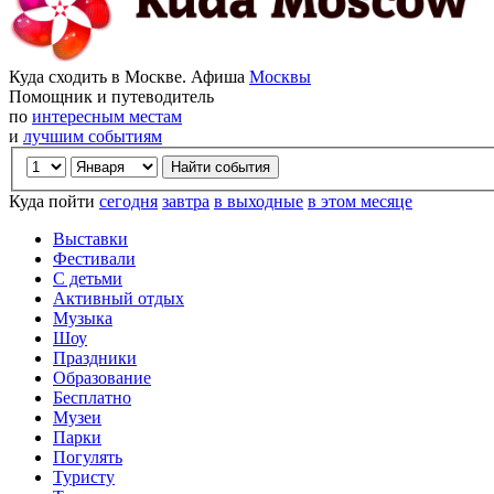
Куда сходить в Москве. Афиша
Москвы
Помощник и путеводитель
по
интересным местам
и
лучшим событиям
Куда пойти
сегодня
завтра
в выходные
в этом месяце
Выставки
Фестивали
С детьми
Активный отдых
Музыка
Шоу
Праздники
Образование
Бесплатно
Музеи
Парки
Погулять
Туристу