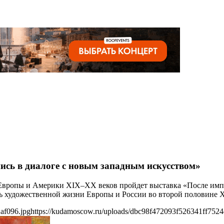
ись в диалоге с новым западным искусством»
ран Европы и Америки XIX–XX веков пройдет выставка «После им
ь художественной жизни Европы и России во второй половине 
af096.jpg
https://kudamoscow.ru/uploads/dbc98f472093f526341ff7524