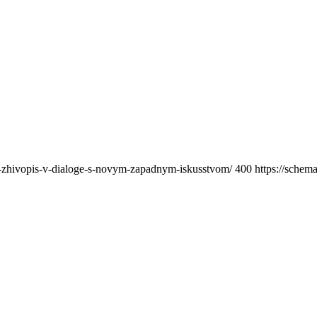
a-zhivopis-v-dialoge-s-novym-zapadnym-iskusstvom/
400
https://schem