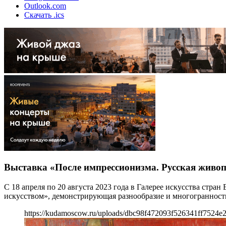
Outlook.com
Скачать .ics
Выставка «После импрессионизма. Русская живоп
С 18 апреля по 20 августа 2023 года в Галерее искусства ст
искусством», демонстрирующая разнообразие и многогранност
https://kudamoscow.ru/uploads/dbc98f472093f526341ff7524e2