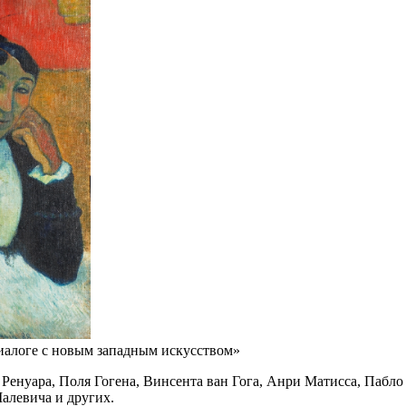
иалоге с новым западным искусством»
Ренуара, Поля Гогена, Винсента ван Гога, Анри Матисса, Пабло
алевича и других.