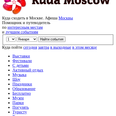
Куда сходить в Москве. Афиша
Москвы
Помощник и путеводитель
по
интересным местам
и
лучшим событиям
Куда пойти
сегодня
завтра
в выходные
в этом месяце
Выставки
Фестивали
С детьми
Активный отдых
Музыка
Шоу
Праздники
Образование
Бесплатно
Музеи
Парки
Погулять
Туристу