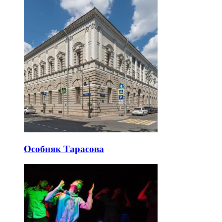
Особняк Тарасова