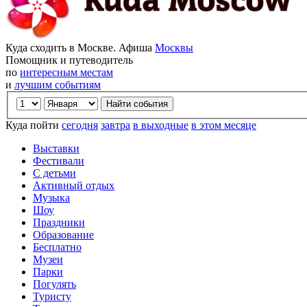
Куда сходить в Москве. Афиша
Москвы
Помощник и путеводитель
по
интересным местам
и
лучшим событиям
Куда пойти
сегодня
завтра
в выходные
в этом месяце
Выставки
Фестивали
С детьми
Активный отдых
Музыка
Шоу
Праздники
Образование
Бесплатно
Музеи
Парки
Погулять
Туристу