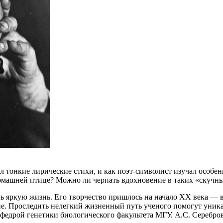
л тонкие лирические стихи, и как поэт-символист изучал особе
домашней птице? Можно ли черпать вдохновение в таких «скучн
 яркую жизнь. Его творчество пришлось на начало XX века — вр
не. Проследить нелегкий жизненный путь ученого помогут уник
дрой генетики биологического факультета МГУ. А.С. Серебровс