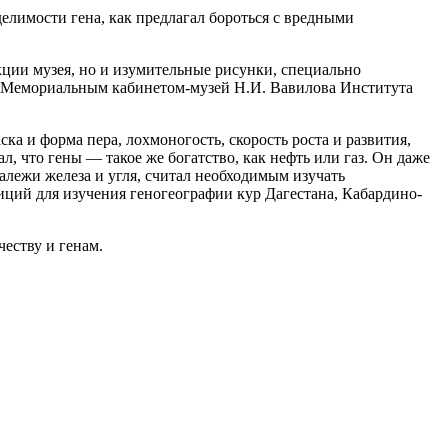
делимости гена, как предлагал бороться с вредными
кции музея, но и изумительные рисунки, специально
и Мемориальным кабинетом-музей Н.И. Вавилова Института
ка и форма пера, лохмоногость, скорость роста и развития,
, что гены — такое же богатство, как нефть или газ. Он даже
алежи железа и угля, считал необходимым изучать
иций для изучения геногеографии кур Дагестана, Кабардино-
еству и генам.