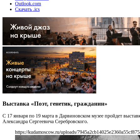
Outlook.com
Скачать .ics
Выставка «Поэт, генетик, гражданин»
С 17 января по 19 марта в Дарвиновском музее пройдет выстав
Александра Сергеевича Серебровского.
https://kudamoscow.ru/uploads/7945a2cb14025e2360a55cf87