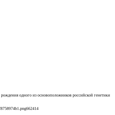
ня рождения одного из основоположников российской генетики
cf8758974b1.png
662
414