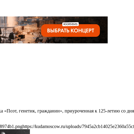
ка «Поэт, генетик, гражданин», приуроченная к 125-летию со д
58974b1.png
https://kudamoscow.ru/uploads/7945a2cb14025e2360a55