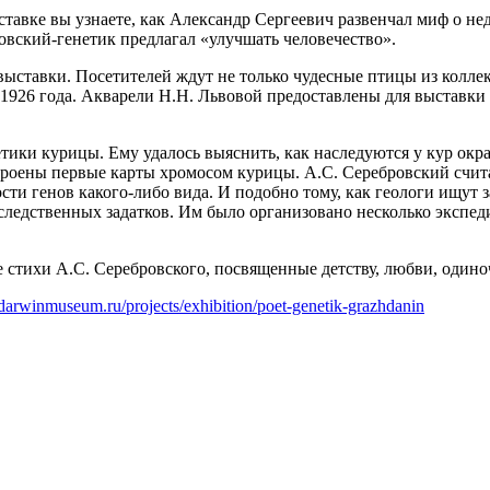
ставке вы узнаете, как Александр Сергеевич развенчал миф о не
овский-генетик предлагал «улучшать человечество».
выставки. Посетителей ждут не только чудесные птицы из колле
 1926 года. Акварели Н.Н. Львовой предоставлены для выставк
ики курицы. Ему удалось выяснить, как наследуются у кур окрас
роены первые карты хромосом курицы. А.С. Серебровский считал
и генов какого-либо вида. И подобно тому, как геологи ищут з
ледственных задатков. Им было организовано несколько экспед
 стихи А.С. Серебровского, посвященные детству, любви, одиноч
darwinmuseum.ru/projects/exhibition/poet-genetik-grazhdanin