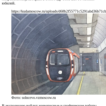
юбилей.
https://kudamoscow.ru/uploads/d68b2f55771c5291abd36b71c
Фото: solncevo.vzmoscow.ru
В экспозицию войдут живописные и графические работы