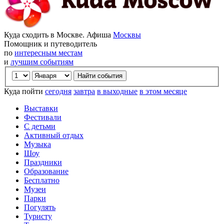
Куда сходить в Москве. Афиша
Москвы
Помощник и путеводитель
по
интересным местам
и
лучшим событиям
Куда пойти
сегодня
завтра
в выходные
в этом месяце
Выставки
Фестивали
С детьми
Активный отдых
Музыка
Шоу
Праздники
Образование
Бесплатно
Музеи
Парки
Погулять
Туристу