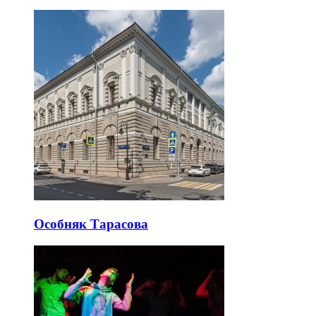
Особняк Тарасова