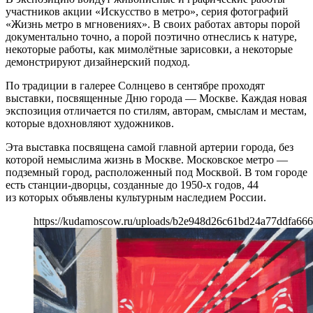
участников акции «Искусство в метро», серия фотографий
«Жизнь метро в мгновениях». В своих работах авторы порой
документально точно, а порой поэтично отнеслись к натуре,
некоторые работы, как мимолётные зарисовки, а некоторые
демонстрируют дизайнерский подход.
По традиции в галерее Солнцево в сентябре проходят
выставки, посвященные Дню города — Москве. Каждая новая
экспозиция отличается по стилям, авторам, смыслам и местам,
которые вдохновляют художников.
Эта выставка посвящена самой главной артерии города, без
которой немыслима жизнь в Москве. Московское метро —
подземный город, расположенный под Москвой. В том городе
есть станции-дворцы, созданные до 1950-х годов, 44
из которых объявлены культурным наследием России.
https://kudamoscow.ru/uploads/b2e948d26c61bd24a77ddfa66