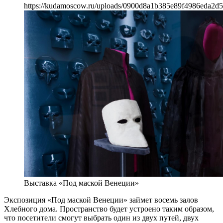
https://kudamoscow.ru/uploads/0900d8a1b385e89f4986eda2d5
Выставка «Под маской Венеции»
Экспозиция «Под маской Венеции» займет восемь залов
Хлебного дома. Пространство будет устроено таким образом,
что посетители смогут выбрать один из двух путей, двух