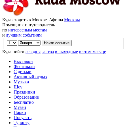
Куда сходить в Москве. Афиша
Москвы
Помощник и путеводитель
по
интересным местам
и
лучшим событиям
Куда пойти
сегодня
завтра
в выходные
в этом месяце
Выставки
Фестивали
С детьми
Активный отдых
Музыка
Шоу
Праздники
Образование
Бесплатно
Музеи
Парки
Погулять
Туристу