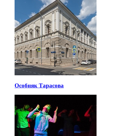
Особняк Тарасова