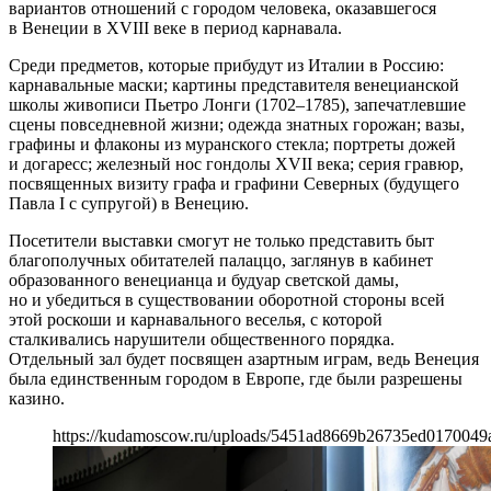
вариантов отношений с городом человека, оказавшегося
в Венеции в XVIII веке в период карнавала.
Среди предметов, которые прибудут из Италии в Россию:
карнавальные маски; картины представителя венецианской
школы живописи Пьетро Лонги (1702–1785), запечатлевшие
сцены повседневной жизни; одежда знатных горожан; вазы,
графины и флаконы из муранского стекла; портреты дожей
и догаресс; железный нос гондолы XVII века; серия гравюр,
посвященных визиту графа и графини Северных (будущего
Павла I с супругой) в Венецию.
Посетители выставки смогут не только представить быт
благополучных обитателей палаццо, заглянув в кабинет
образованного венецианца и будуар светской дамы,
но и убедиться в существовании оборотной стороны всей
этой роскоши и карнавального веселья, с которой
сталкивались нарушители общественного порядка.
Отдельный зал будет посвящен азартным играм, ведь Венеция
была единственным городом в Европе, где были разрешены
казино.
https://kudamoscow.ru/uploads/5451ad8669b26735ed0170049