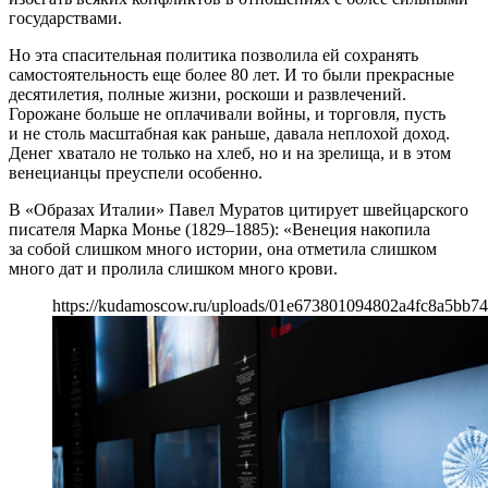
государствами.
Но эта спасительная политика позволила ей сохранять
самостоятельность еще более 80 лет. И то были прекрасные
десятилетия, полные жизни, роскоши и развлечений.
Горожане больше не оплачивали войны, и торговля, пусть
и не столь масштабная как раньше, давала неплохой доход.
Денег хватало не только на хлеб, но и на зрелища, и в этом
венецианцы преуспели особенно.
В «Образах Италии» Павел Муратов цитирует швейцарского
писателя Марка Монье (1829–1885): «Венеция накопила
за собой слишком много истории, она отметила слишком
много дат и пролила слишком много крови.
https://kudamoscow.ru/uploads/01e673801094802a4fc8a5bb74