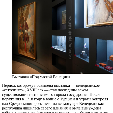
Выставка «Под маской Венеции»
Период, которому посвящена выставка — венецианское
«сеттеченто», XVIII век — стал последним веком
существования независимого города-государства. После
поражения в 1718 году в войне с Турцией и утраты контроля
над Средиземноморьем некогда всемогущая Венецианская
республика лишилась своего влияния и была вынуждена
избегать всяких конфликтов в отношениях с более сильными