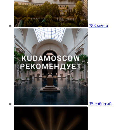
783 места
35 событий