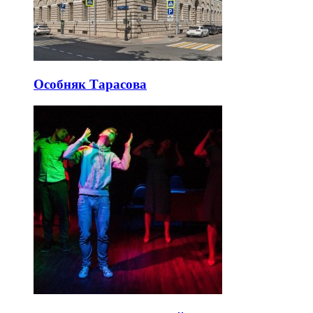
Особняк Тарасова