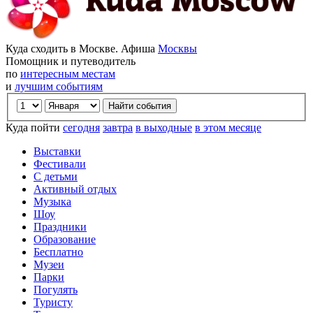
Куда сходить в Москве. Афиша
Москвы
Помощник и путеводитель
по
интересным местам
и
лучшим событиям
Куда пойти
сегодня
завтра
в выходные
в этом месяце
Выставки
Фестивали
С детьми
Активный отдых
Музыка
Шоу
Праздники
Образование
Бесплатно
Музеи
Парки
Погулять
Туристу