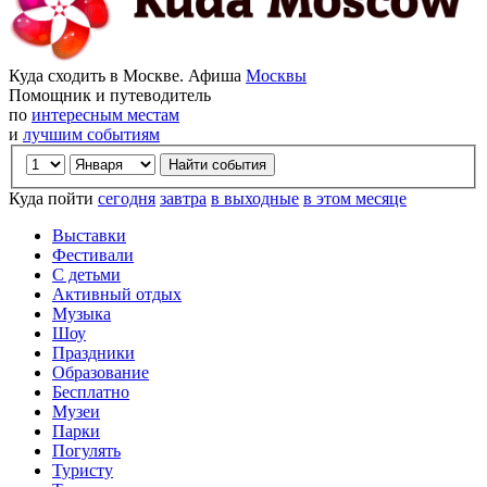
Куда сходить в Москве. Афиша
Москвы
Помощник и путеводитель
по
интересным местам
и
лучшим событиям
Куда пойти
сегодня
завтра
в выходные
в этом месяце
Выставки
Фестивали
С детьми
Активный отдых
Музыка
Шоу
Праздники
Образование
Бесплатно
Музеи
Парки
Погулять
Туристу