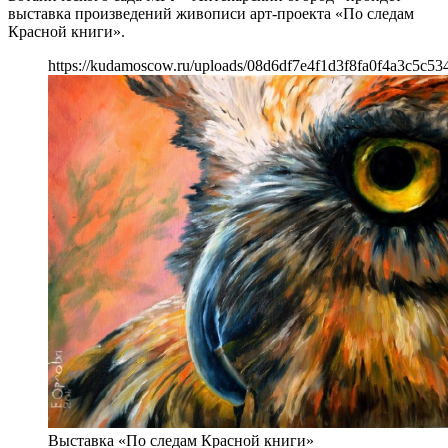
выставка произведений живописи арт-проекта «По следам
Красной книги».
https://kudamoscow.ru/uploads/08d6df7e4f1d3f8fa0f4a3c5c53
Выставка «По следам Красной книги»