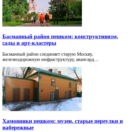
Басманный район пешком: конструктивизм,
сады и арт-кластеры
Басманный район соединяет старую Москву,
железнодорожную инфраструктуру, авангард…
Хамовники пешком: музеи, старые переулки и
набережные