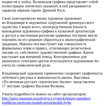
подвигов и побед. Волковская графика представляет собой
иллюстрации эпических сказаний, в ней раскрывается
характер образов героев Древней Руси.
Свою повседневную жизнь художник проживает
во Владимире в окружении сооружений древнерусского
зодчества. Скорее всего, непосредственная близость
нахождения художника-графика к культовой архитектуре
и доступ к настенным росписям храмовых построек могли
повлиять на его решение обратиться к иконографической
традиции. Именно она выступает как совокупность
формальных норм и правил, отличающих религиозное
письмо от, собственно, художественной графики. Канон
выступает как внешний повод. Консервативное для
иконописи сочетание цветов используются художником без
учета их символической роли.
Владимирский художник гармонично соединяет графичность
лубочного рисунка и живописность иконы. Выставка
«По мотивам русских героических былин» представлена
17 листами графики Василия Волкова.
Узнать подробности можно на сайте организаторов:
http://naive-museum.ru/sobytiya-i-vystavki/muzej-narodnoj-
grafiki/po-motivam-russkih-geroicheskih-bylin