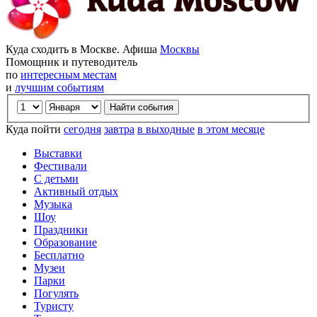
Куда сходить в Москве. Афиша
Москвы
Помощник и путеводитель
по
интересным местам
и
лучшим событиям
Куда пойти
сегодня
завтра
в выходные
в этом месяце
Выставки
Фестивали
С детьми
Активный отдых
Музыка
Шоу
Праздники
Образование
Бесплатно
Музеи
Парки
Погулять
Туристу