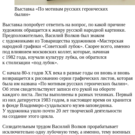
Выставка «По мотивам русских героических
былин»
Выставка попробует ответить на вопрос, по какой причине
художник обращается к жанру русской народной картинки.
Предположительно, Василий Волков был знаком
с художниками из Товарищества художников «Мастерская
народной графики «Советский лубок». Скорее всего, именно
под влиянием московских коллег, которые, начиная
с 1982 года, изучали культуру лубка, он обратился
к стилизации «под лубок».
С начала 80-х годов XX века в разные годы он вновь и вновь
возвращается к рисованию серии графических листов, которая
была им названа «По мотивам русских героических былин».
Об этом свидетельствуют записи его рукой на обороте
каждого листа. Листы выполнены в разных техниках. Первый
из них датируется 1983 годом, в настоящее время он хранится
в фонде Владимиро-суздальского музея-заповедника.
У художника ушло почти 20 лет творческой деятельности
на создание этого цикла.
Созидательным трудом Василий Волков прорабатывает
исключительно одну лубочную тему, а именно, тему военных