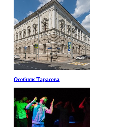
Особняк Тарасова