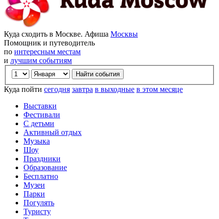
Куда сходить в Москве. Афиша
Москвы
Помощник и путеводитель
по
интересным местам
и
лучшим событиям
Куда пойти
сегодня
завтра
в выходные
в этом месяце
Выставки
Фестивали
С детьми
Активный отдых
Музыка
Шоу
Праздники
Образование
Бесплатно
Музеи
Парки
Погулять
Туристу