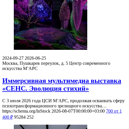
2024-09-27
2026-06-25
Москва, Пушкарев переулок, д. 5
Центр современного
искусства М’АРС
Иммерсивная мультимедиа выставка
«СЕНС. Эволюция стихий»
С 3 июля 2026 года ЦСИ М’АРС, продолжая осваивать сферу
психотрансформационного зрелищного искусства…
https://schema.org/InStock
2026-08-07T00:00:00+03:00
700
от 1
400
₽
95284
252