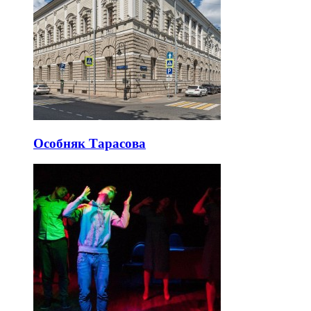
Особняк Тарасова