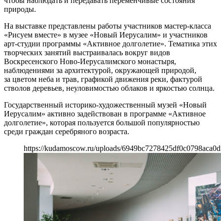
чтобы наблюдать и передавать переменчивые состояния
природы.
На выставке представлены работы участников мастер-класса
«Рисуем вместе» в музее «Новый Иерусалим» и участников
арт-студии программы «Активное долголетие». Тематика этих
творческих занятий выстраивалась вокруг видов
Воскресенского Ново-Иерусалимского монастыря,
наблюдениями за архитектурой, окружающей природой,
за цветом неба и трав, графикой движения реки, фактурой
стволов деревьев, неуловимостью облаков и яркостью солнца.
Государственный историко-художественный музей «Новый
Иерусалим» активно задействован в программе «Активное
долголетие», которая пользуется большой популярностью
среди граждан серебряного возраста.
https://kudamoscow.ru/uploads/6949bc7278425df0c0798aca0d