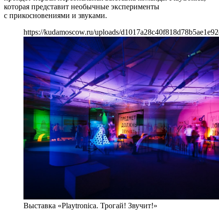
которая представит необычные эксперименты
с прикосновениями и звуками.
https://kudamoscow.ru/uploads/d1017a28c40f818d78b5ae1e92
Выставка «Playtronica. Трогай! Звучит!»