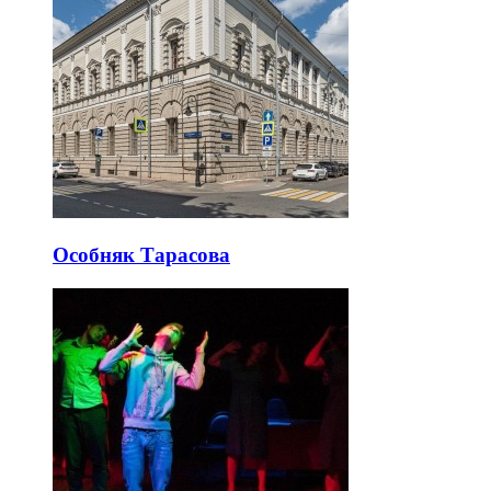
Особняк Тарасова