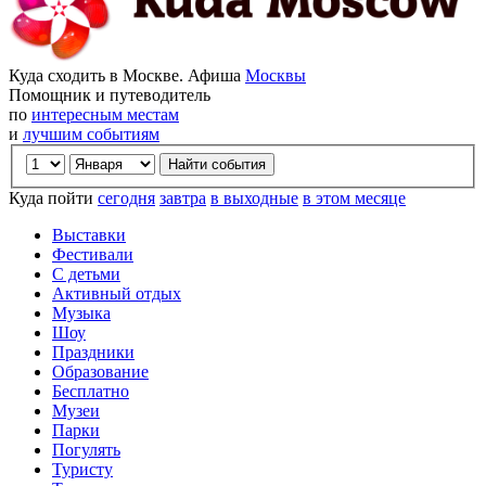
Куда сходить в Москве. Афиша
Москвы
Помощник и путеводитель
по
интересным местам
и
лучшим событиям
Куда пойти
сегодня
завтра
в выходные
в этом месяце
Выставки
Фестивали
С детьми
Активный отдых
Музыка
Шоу
Праздники
Образование
Бесплатно
Музеи
Парки
Погулять
Туристу