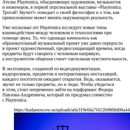
Ателье Playtronica, объединяющее художников, музыкантов
и инженеров, в первой персональной выставке «Playtronica.
Трогай! Звучит!» поведает о своей философии и о том, как
прикосновение может менять окружающую реальность.
Уже несколько лет Playtronica исследует новые типы
взаимодействия между человеком и технологиями при
помощи звука. То, что однажды начиналось как
образовательный музыкальный проект уже давно переросло
в проект художественный, предвосхищающий времена, когда
предметы будут говорить с человеком напрямую,
а инструментом общения станет тактильная чувствительность.
В экспозиции, созданной из видеодокументации,
видеороликов, предметов и интерактивных инсталляций,
каждого посетителя ожидают открытия. Ведь, оказывается,
звучат не только предметы, но и люди. Чтобы убедиться
в этом, стоит непременно зайти на перформанс Федора
Павлова-Андреевича, который он придумал совместно
с Playtronica.
https://kudamoscow.ru/uploads/a0a319e0da7f412b9868d00a44