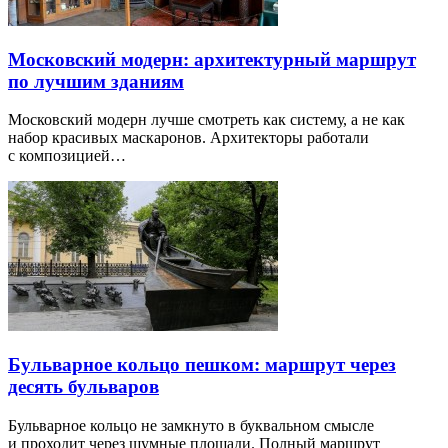
Московский модерн: архитектурный маршрут
по лучшим зданиям
Московский модерн лучше смотреть как систему, а не как
набор красивых маскаронов. Архитекторы работали
с композицией…
Бульварное кольцо пешком: маршрут через
десять бульваров
Бульварное кольцо не замкнуто в буквальном смысле
и проходит через шумные площади. Полный маршрут