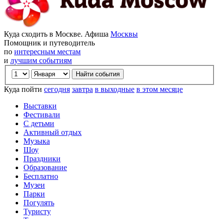
Куда сходить в Москве. Афиша
Москвы
Помощник и путеводитель
по
интересным местам
и
лучшим событиям
Куда пойти
сегодня
завтра
в выходные
в этом месяце
Выставки
Фестивали
С детьми
Активный отдых
Музыка
Шоу
Праздники
Образование
Бесплатно
Музеи
Парки
Погулять
Туристу