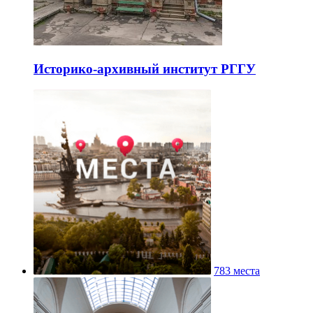
Историко-архивный институт РГГУ
783 места