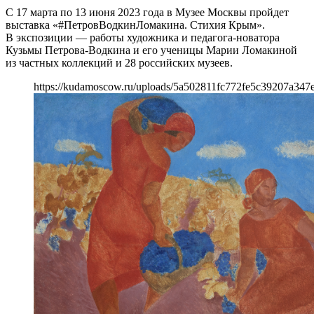
С 17 марта по 13 июня 2023 года в Музее Москвы пройдет
выставка «#ПетровВодкинЛомакина. Стихия Крым».
В экспозиции — работы художника и педагога-новатора
Кузьмы Петрова-Водкина и его ученицы Марии Ломакиной
из частных коллекций и 28 российских музеев.
https://kudamoscow.ru/uploads/5a502811fc772fe5c39207a347