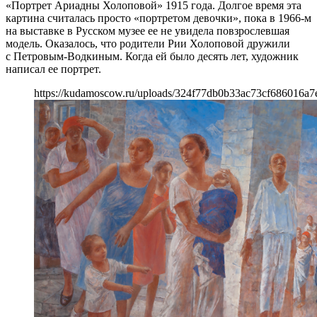
«Портрет Ариадны Холоповой» 1915 года. Долгое время эта
картина считалась просто «портретом девочки», пока в 1966-м
на выставке в Русском музее ее не увидела повзрослевшая
модель. Оказалось, что родители Рии Холоповой дружили
с Петровым-Водкиным. Когда ей было десять лет, художник
написал ее портрет.
https://kudamoscow.ru/uploads/324f77db0b33ac73cf686016a7