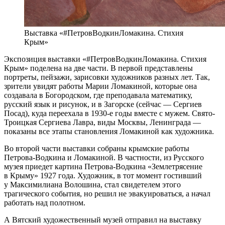
Выставка «#ПетровВодкинЛомакина. Стихия
Крым»
Экспозиция выставки «#ПетровВодкинЛомакина. Стихия
Крым» поделена на две части. В первой представлены
портреты, пейзажи, зарисовки художников разных лет. Так,
зрители увидят работы Марии Ломакиной, которые она
создавала в Богородском, где преподавала математику,
русский язык и рисунок, и в Загорске (сейчас — Сергиев
Посад), куда переехала в 1930-е годы вместе с мужем. Свято-
Троицкая Сергиева Лавра, виды Москвы, Ленинграда —
показаны все этапы становления Ломакиной как художника.
Во второй части выставки собраны крымские работы
Петрова-Водкина и Ломакиной. В частности, из Русского
музея приедет картина Петрова-Водкина «Землетрясение
в Крыму» 1927 года. Художник, в тот момент гостивший
у Максимилиана Волошина, стал свидетелем этого
трагического события, но решил не эвакуироваться, а начал
работать над полотном.
А Вятский художественный музей отправил на выставку