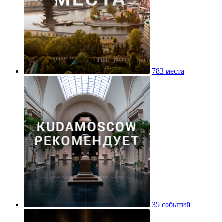
783 места
35 событий