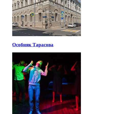
Особняк Тарасова