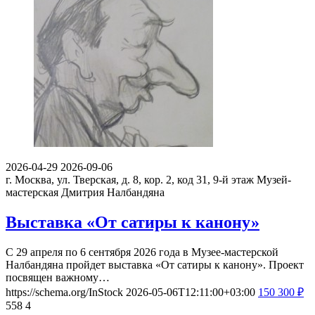
2026-04-29
2026-09-06
г. Москва, ул. Тверская, д. 8, кор. 2, код 31, 9-й этаж
Музей-
мастерская Дмитрия Налбандяна
Выставка «От сатиры к канону»
С 29 апреля по 6 сентября 2026 года в Музее-мастерской
Налбандяна пройдет выставка «От сатиры к канону». Проект
посвящен важному…
https://schema.org/InStock
2026-05-06T12:11:00+03:00
150
300
₽
558
4