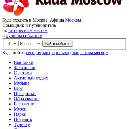
Куда сходить в Москве. Афиша
Москвы
Помощник и путеводитель
по
интересным местам
и
лучшим событиям
Куда пойти
сегодня
завтра
в выходные
в этом месяце
Выставки
Фестивали
С детьми
Активный отдых
Музыка
Шоу
Праздники
Образование
Бесплатно
Музеи
Парки
Погулять
Туристу