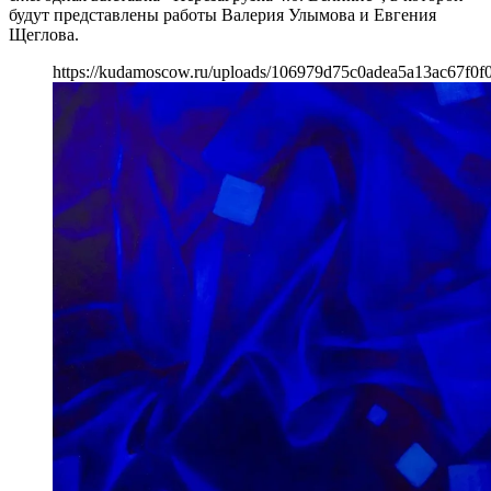
будут представлены работы Валерия Улымова и Евгения
Щеглова.
https://kudamoscow.ru/uploads/106979d75c0adea5a13ac67f0f