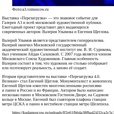
Фото:a3.vzmoscow.ru
Выставка «Перезагрузка» — это знаковое событие для
Галереи А3 и всей московской художественной публики.
Ежегодный проект представит двух выдающихся
современных авторов: Валерия Улымова и Евгения Щеглова.
Валерий Улымов является представителем гиперреализма.
Валерий окончил Московский государственный
академический художественный институт им. В. И. Сурикова,
был учеником Айдан Салаховой. С 2007 года является членом
Московского Союза Художников. Главная особенность
Валерия состоит в том, что художник не столько отображает
или поэтизирует реальность, а заново её создает.
Вторым представителем на выставке «Перезагрузка 4.0.
Великие» стал Евгений Щеглов. Монументалист и живописец
Евгений Щеглов известен многочисленными росписями
и панно в России и во Франции. Автором было написано
несколько панно в Московском Гостином Дворе, на Садовом
кольце в Москве. Евгений был соавтором плафона станции
метро ЦСКА и панно в вестибюле станции метро Шелепиха.
https://kudamoscow.ru/uploads/ff2e61fbb4a38fba42432ca2c5c